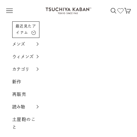
コンテンツへスクロール
土屋鞄製造所
メニューを開く
検索を開く
カー
最近見たア
イテム
メンズ
ウィメンズ
カテゴリ
新作
再販売
読み物
土屋鞄のこ
と