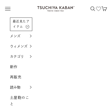
コンテンツへスクロール
土屋鞄製造所
メニューを開く
検索を開く
カー
最近見たア
イテム
メンズ
ウィメンズ
カテゴリ
新作
再販売
読み物
土屋鞄のこ
と