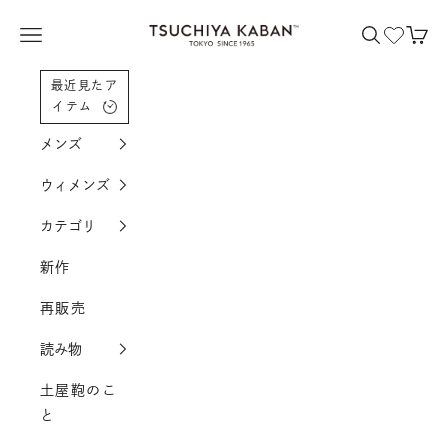
コンテンツへスクロール
土屋鞄製造所
メニューを開く
検索を開く
カー
最近見たア
イテム
メンズ
ウィメンズ
カテゴリ
新作
再販売
読み物
土屋鞄のこ
と