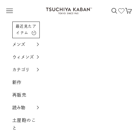
コンテンツへスクロール
土屋鞄製造所
メニューを開く
検索を開く
カー
最近見たア
イテム
メンズ
ウィメンズ
カテゴリ
新作
再販売
読み物
土屋鞄のこ
と