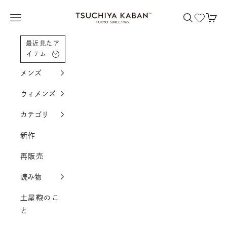
コンテンツへスクロール
土屋鞄製造所
メニューを開く
検索を開く
カー
最近見たア
イテム
メンズ
ウィメンズ
カテゴリ
新作
再販売
読み物
土屋鞄のこ
と