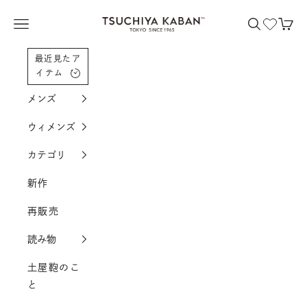
コンテンツへスクロール
土屋鞄製造所
メニューを開く
検索を開く
カー
最近見たア
イテム
メンズ
ウィメンズ
カテゴリ
新作
再販売
読み物
土屋鞄のこ
と