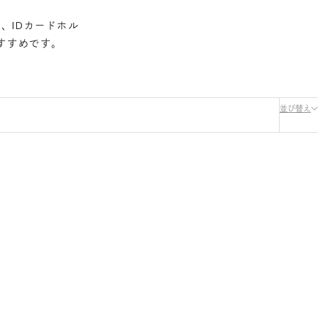
、IDカードホル
すすめです。
並び替え