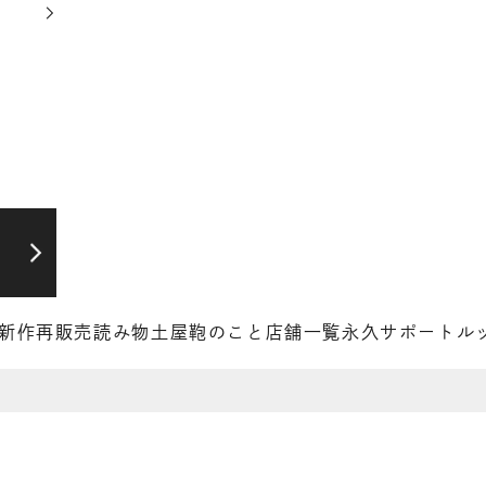
新作
再販売
読み物
土屋鞄のこと
店舗一覧
永久サポート
ル