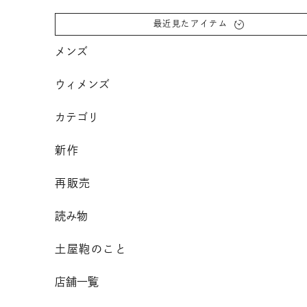
コンテンツへスクロール
最近見たアイテム
メンズ
ウィメンズ
カテゴリ
新作
再販売
読み物
土屋鞄のこと
店舗一覧