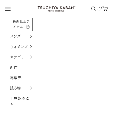
コンテンツへスクロール
土屋鞄製造所
メニューを開く
検索を開く
カー
最近見たア
イテム
メンズ
ウィメンズ
カテゴリ
新作
再販売
読み物
土屋鞄のこ
と