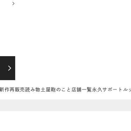
新作
再販売
読み物
土屋鞄のこと
店舗一覧
永久サポート
ル