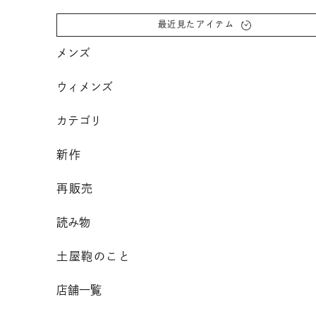
コンテンツへスクロール
最近見たアイテム
メンズ
ウィメンズ
カテゴリ
新作
再販売
読み物
土屋鞄のこと
店舗一覧