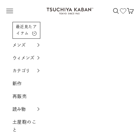
コンテンツへスクロール
土屋鞄製造所
メニューを開く
検索を開く
カー
最近見たア
イテム
メンズ
ウィメンズ
カテゴリ
新作
再販売
読み物
土屋鞄のこ
と