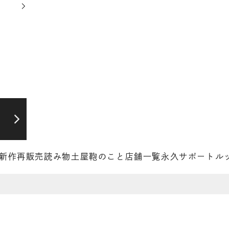
新作
再販売
読み物
土屋鞄のこと
店舗一覧
永久サポート
ル