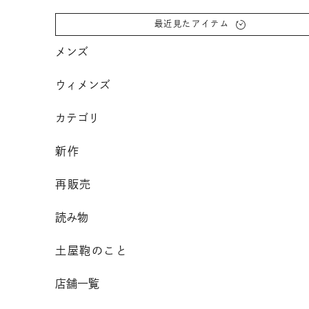
コンテンツへスクロール
最近見たアイテム
メンズ
ウィメンズ
カテゴリ
新作
再販売
読み物
土屋鞄のこと
店舗一覧