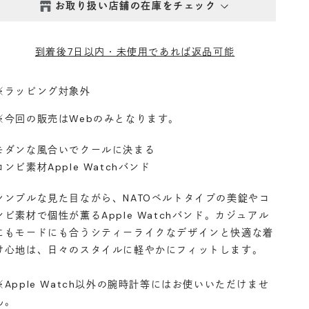
お取り扱い店舗の在庫をチェック
西新井本店
- 在庫 -
△
到着後7日以内・未使用であれば返品可能
鎌倉店
- 在庫 -
○
※ラッピング対象外
丸の内店
- 在庫 -
×
※今回の販売はWebのみとなります。
モダンな風合いでクールに決まる
渋谷店
- 在庫 -
×
コンビ素材Apple Watchバンド
六本木店
- 在庫 -
△
シンプルな見た目ながら、NATOベルトタイプの美錠やコ
ンビ素材で個性が薫るApple Watchバンド。カジュアル
にもモードにも合うシティーライクなデザインと快適な着
日本橋店
- 在庫 -
△
け心地は、日々のスタイルに軽やかにフィットします。
自由が丘店
- 在庫 -
×
※Apple Watch以外の腕時計等にはお使いいただけませ
ん。