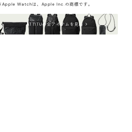
横浜店
- 在庫 -
×
※Apple Watchは、Apple Inc.の商標です。
軽井澤工房店
- 在庫 -
△
chevron_right
ATTITUの全アイテムを見る
名古屋店
- 在庫 -
△
神戸店
- 在庫 -
△
京都店
- 在庫 -
×
梅田店
- 在庫 -
△
福岡店
- 在庫 -
×
店舗に在庫がある場合、お支払金額が合計300,000
円(税込)以下の場合、代引きでのご配送も可能です。