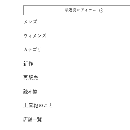
コンテンツへスクロール
最近見たアイテム
メンズ
ウィメンズ
カテゴリ
新作
再販売
読み物
土屋鞄のこと
店舗一覧