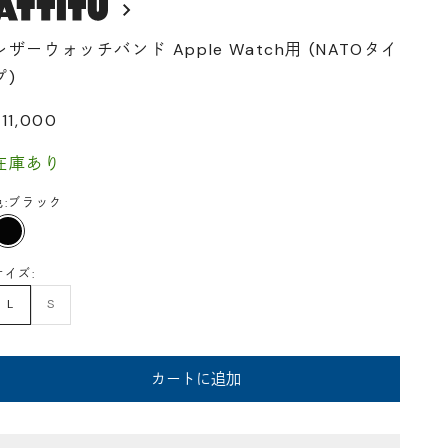
レザーウォッチバンド Apple Watch用 (NATOタイ
プ)
セール価格
¥11,000
在庫あり
:
ブラック
ブラック
サイズ:
L
S
カートに追加