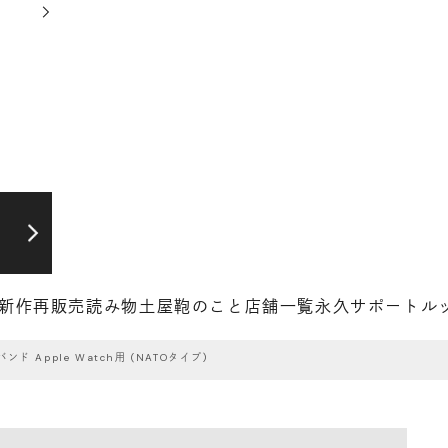
新作
再販売
読み物
土屋鞄のこと
店舗一覧
永久サポート
ル
ド Apple Watch用 (NATOタイプ)