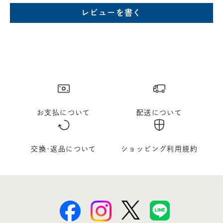
レビューを書く
店舗に在庫がある場合、お支払金額が合計300,000
円(税込)以下の場合、代引きでのご配送も可能です。
新製品については販売開始日より取扱いとなります。
在庫状況について
※在庫ありの表示の際にも売り切れや他のお客様の取り置きの場合がご
ざいます。
※在庫状況は随時変動しているため、ご来店時に売り切れの場合がござ
います。
※新製品については、在庫表示が発売開始日までに変動する場合がござ
います。
お支払について
配送について
最新の在庫状況については、ご利用店舗に直接お問い
合わせください。
店舗一覧はこちら
交換･返品について
ショッピング利用規約