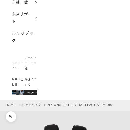
店舗一覧
永久サポー
ト
ルックブッ
ク
メールマ
会員ログ
ガジン登
イン
録
お問い合
修理につ
わせ
いて
HOME
>
バックパック
> NYLON×LEATHER BACKPACK SF M 010
ズームイン