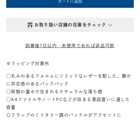
カートに追加
お取り扱い店舗の在庫をチェック
西新井本店
- 在庫 -
△
到着後7日以内・未使用であれば返品可能
鎌倉店
- 在庫 -
△
※ラッピング対象外
丸の内店
- 在庫 -
△
◯丸みのあるフォルムにソリッドなレザーを配した、静か
に存在感のあるバックパック
◯荷物の重みで生まれるナチュラルな落ち感
渋谷店
- 在庫 -
△
◯A4ファイルやノートPCなどが収まる普段遣いに適した
容量
六本木店
- 在庫 -
△
〇フラップのミリタリー調のバックルがアクセントに
日本橋店
- 在庫 -
△