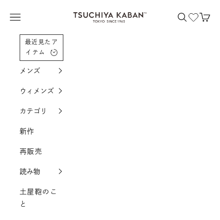
コンテンツへスクロール
土屋鞄製造所
メニューを開く
検索を開く
カー
最近見たア
イテム
メンズ
ウィメンズ
カテゴリ
新作
再販売
読み物
土屋鞄のこ
と