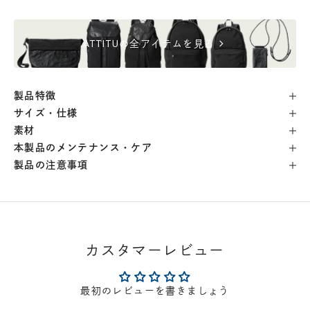
自由が丘店
- 在庫 -
△
chevron_right
ATTITUの全アイテムを見る
横浜店
- 在庫 -
△
軽井澤工房店
- 在庫 -
△
製品特徴
サイズ・仕様
素材
名古屋店
- 在庫 -
△
本製品のメンテナンス・ケア
製品の注意事項
神戸店
- 在庫 -
△
京都店
- 在庫 -
△
カスタマーレビュー
梅田店
- 在庫 -
△
最初のレビューを書きましょう
福岡店
- 在庫 -
△