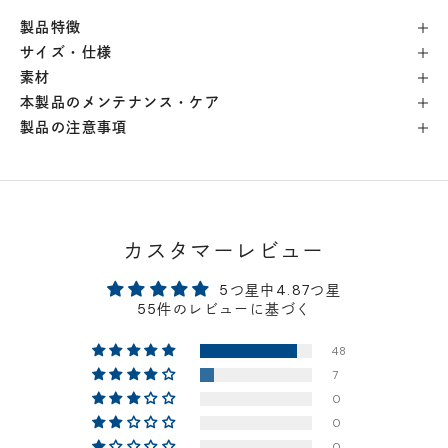
製品特徴
横浜店
- 在庫 -
○
サイズ・仕様
素材
軽井澤工房店
- 在庫 -
×
本製品のメンテナンス・ケア
製品の注意事項
名古屋店
- 在庫 -
△
神戸店
- 在庫 -
△
カスタマーレビュー
京都店
- 在庫 -
△
5つ星中4.87つ星
55件のレビューに基づく
梅田店
- 在庫 -
△
48
7
福岡店
- 在庫 -
△
0
0
店舗に在庫がある場合、お支払金額が合計300,000
0