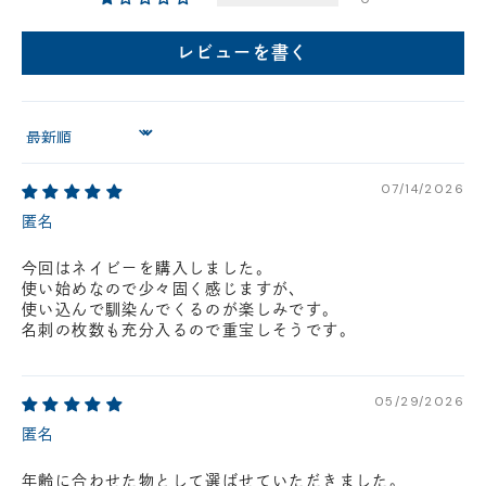
円(税込)以下の場合、代引きでのご配送も可能です。
新製品については販売開始日より取扱いとなります。
レビューを書く
在庫状況について
※在庫ありの表示の際にも売り切れや他のお客様の取り置きの場合がご
ざいます。
Sort by
※在庫状況は随時変動しているため、ご来店時に売り切れの場合がござ
います。
※新製品については、在庫表示が発売開始日までに変動する場合がござ
07/14/2026
います。
最新の在庫状況については、ご利用店舗に直接お問い
匿名
合わせください。
店舗一覧はこちら
今回はネイビーを購入しました。
使い始めなので少々固く感じますが、
使い込んで馴染んでくるのが楽しみです。
名刺の枚数も充分入るので重宝しそうです。
05/29/2026
匿名
年齢に合わせた物として選ばせていただきました。