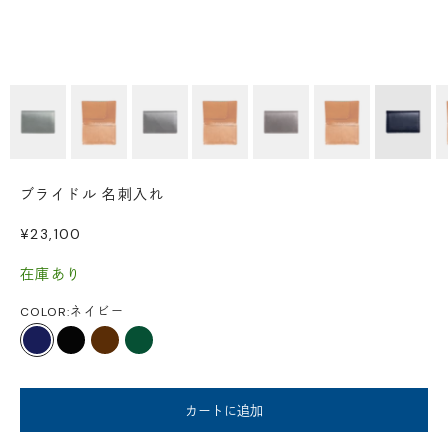
ブライドル 名刺入れ
セール価格
¥23,100
在庫あり
COLOR:
ネイビー
ネイビー
ブラック
こげ茶
ダークグリーン
カートに追加