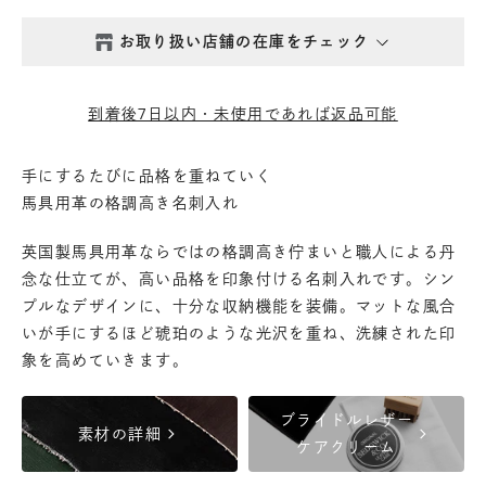
お取り扱い店舗の在庫をチェック
西新井本店
- 在庫 -
△
到着後7日以内・未使用であれば返品可能
鎌倉店
- 在庫 -
△
手にするたびに品格を重ねていく
馬具用革の格調高き名刺入れ
丸の内店
- 在庫 -
△
英国製馬具用革ならではの格調高き佇まいと職人による丹
渋谷店
- 在庫 -
△
念な仕立てが、高い品格を印象付ける名刺入れです。シン
プルなデザインに、十分な収納機能を装備。マットな風合
いが手にするほど琥珀のような光沢を重ね、洗練された印
六本木店
- 在庫 -
△
象を高めていきます。
日本橋店
- 在庫 -
△
ブライドルレザー
chevron_right
chevron_right
素材の詳細
ケアクリーム
自由が丘店
- 在庫 -
△