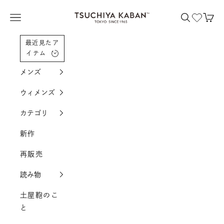
コンテンツへスクロール
土屋鞄製造所
メニューを開く
検索を開く
カー
最近見たア
イテム
メンズ
ウィメンズ
カテゴリ
新作
再販売
読み物
土屋鞄のこ
と