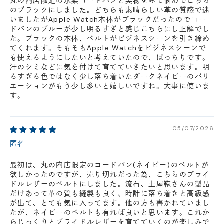
丸の内店限定の水染コードバンと実物をみて悩んでこちら
のブラックにしました。どちらも素晴らしい革の質感で迷
いましたがApple Watch本体がブラックだったのでコー
ドバンのブルーが少し明るすぎと感じこちらにし正解でし
た。ブラックの本体、ベルトがビジネスシーンを引き締め
てくれます。そもそもApple Watchをビジネスシーンで
も使えるようにしたいと考えていたので、ばっちりです。
汗のシミなどに気を付けて育てていきたいと思います。明
るすぎる色ではなく少し落ち着いたダークネイビーのバリ
エーションがもう少し多いと嬉しいですね。大事に使いま
す。
05/07/2026
匿名
最初は、丸の内店限定のコードバン(ネイビー)のベルトが
欲しかったのですが、売り切れだった為、こちらのブライ
ドルレザーのベルトにしました。流石、土屋鞄さんの製品
だけあって革の質も縫製も良く、時計に落ち着きと高級感
が出て、とても気に入ってます。他の方も書かれていまし
たが、ネイビーのベルトも有れば良いと思います。これか
らじっくりとブライドルレザーを育てていくのが楽しみで