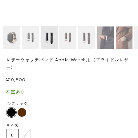
レザーウォッチバンド Apple Watch用（ブライドルレザ
ー）
セール価格
¥19,800
在庫あり
色:
ブラック
ブラック
こげ茶
サイズ:
L
S