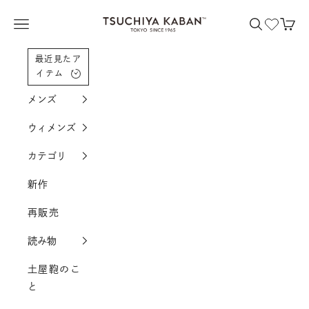
コンテンツへスクロール
土屋鞄製造所
メニューを開く
検索を開く
カー
最近見たア
イテム
メンズ
ウィメンズ
カテゴリ
新作
再販売
読み物
土屋鞄のこ
と