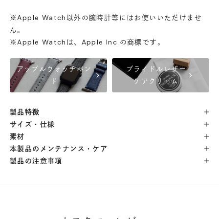
日本橋店
- 在庫 -
△
※Apple Watch以外の腕時計等にはお使いいただけませ
ん。
自由が丘店
- 在庫 -
△
※Apple Watchは、Apple Inc.の商標です。
横浜店
- 在庫 -
△
アップルウォッチバン
ブライドルレザー
chevron_right
chevron_right
ド
ケアクリーム
軽井澤工房店
- 在庫 -
△
製品特徴
サイズ・仕様
名古屋店
- 在庫 -
△
素材
本製品のメンテナンス・ケア
神戸店
- 在庫 -
△
製品の注意事項
京都店
- 在庫 -
△
梅田店
- 在庫 -
△