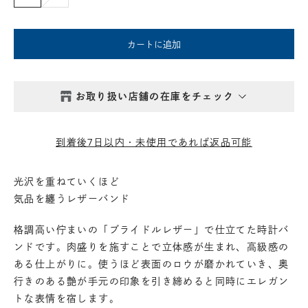
カートに追加
お取り扱い店舗の在庫をチェック
西新井本店
- 在庫 -
△
到着後7日以内・未使用であれば返品可能
鎌倉店
- 在庫 -
△
光沢を重ねていくほど
気品を纏うレザーバンド
丸の内店
- 在庫 -
△
格調高い佇まいの「ブライドルレザー」で仕立てた時計バ
渋谷店
- 在庫 -
△
ンドです。肉盛りを施すことで立体感が生まれ、高級感の
ある仕上がりに。使うほど表面のロウが磨かれていき、奥
行きのある艶が手元の印象を引き締めると同時にエレガン
六本木店
- 在庫 -
△
トな表情を宿します。