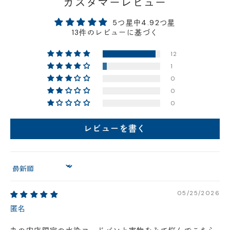
カスタマーレビュー
福岡店
- 在庫 -
△
5つ星中4.92つ星
13件のレビューに基づく
店舗に在庫がある場合、お支払金額が合計300,000
12
円(税込)以下の場合、代引きでのご配送も可能です。
1
新製品については販売開始日より取扱いとなります。
0
在庫状況について
0
※在庫ありの表示の際にも売り切れや他のお客様の取り置きの場合がご
0
ざいます。
※在庫状況は随時変動しているため、ご来店時に売り切れの場合がござ
レビューを書く
います。
※新製品については、在庫表示が発売開始日までに変動する場合がござ
います。
最新の在庫状況については、ご利用店舗に直接お問い
合わせください。
店舗一覧はこちら
Sort by
05/25/2026
匿名