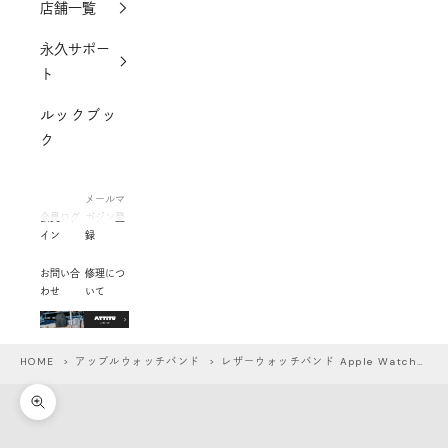
店舗一覧
永久サポー
ト
ルックブッ
ク
メールマ
会員ログ
ガジン登
イン
録
お問い合
修理につ
わせ
いて
HOME
>
アップルウォッチバンド
> レザーウォッチバンド Apple Watch用（ブライドルレザー）
ズームイン