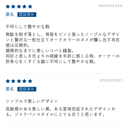
円(税込)以下の場合、代引きでのご配送も可能です。
04/02/2023
新製品については販売開始日より取扱いとなります。
匿名
在庫状況について
不埒にして艶やかな鞄
※在庫ありの表示の際にも売り切れや他のお客様の取り置きの場合がご
ざいます。
無駄を削ぎ落とし、背筋をピンと張ったノーブルなデザイ
※在庫状況は随時変動しているため、ご来店時に売り切れの場合がござ
ンと贅沢な一枚仕立てオークカラーのヌメが醸し出す存在
います。
感は圧倒的。
※新製品については、在庫表示が発売開始日までに変動する場合がござ
煽情的なまでに美しいコバと縫製。
います。
同好と思しき氏よりの視線を手許に感じる時、オーナーの
最新の在庫状況については、ご利用店舗に直接お問い
所有心をくすぐる誠に不埒にして艶やかな鞄。
合わせください。
店舗一覧はこちら
07/02/2021
匿名
シンプルで美しいデザイン
高級感のある美しい黒。ある意味完成されたデザインか
も。ジャケパンスタイルにとても合うと思います。