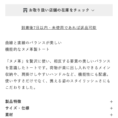
お取り扱い店舗の在庫をチェック
西新井本店
- 在庫 -
△
到着後7日以内・未使用であれば返品可能
鎌倉店
- 在庫 -
△
曲線と直線のバランスが美しい
機能的なヌメ革製トート
丸の内店
- 在庫 -
△
「ヌメ革」を贅沢に使い、相反する要素の美しいバランス
渋谷店
- 在庫 -
△
を意識したトートです。荷物が楽に出し入れできるメイン
収納や、肩掛けしやすいハンドルなど、機能性にも配慮。
使いやすさだけでなく、携える姿のスタイリッシュさにも
六本木店
- 在庫 -
×
こだわりました。
日本橋店
- 在庫 -
△
製品特徴
サイズ・仕様
自由が丘店
- 在庫 -
△
素材