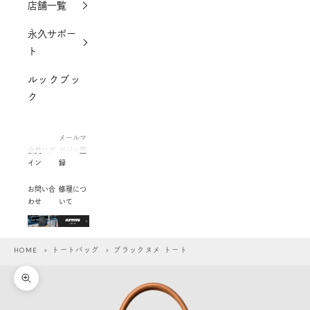
店舗一覧
永久サポー
ト
ルックブッ
ク
メールマ
会員ログ
ガジン登
イン
録
お問い合
修理につ
わせ
いて
HOME
>
トートバッグ
> ブラックヌメ トート
ズームイン