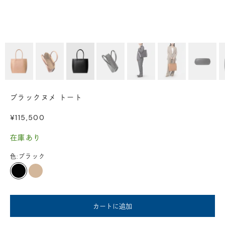
ブラックヌメ トート
セール価格
¥115,500
在庫あり
色:
ブラック
ブラック
オーク
カートに追加