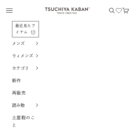
コンテンツへスクロール
土屋鞄製造所
メニューを開く
検索を開く
カー
最近見たア
イテム
メンズ
ウィメンズ
カテゴリ
新作
再販売
読み物
土屋鞄のこ
と