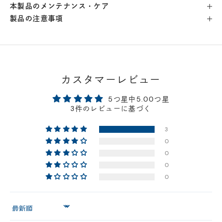
本製品のメンテナンス・ケア
製品の注意事項
横浜店
- 在庫 -
△
軽井澤工房店
- 在庫 -
△
名古屋店
- 在庫 -
△
カスタマーレビュー
5つ星中5.00つ星
神戸店
- 在庫 -
△
3件のレビューに基づく
3
京都店
- 在庫 -
△
0
0
梅田店
- 在庫 -
△
0
0
福岡店
- 在庫 -
△
Sort by
店舗に在庫がある場合、お支払金額が合計300,000