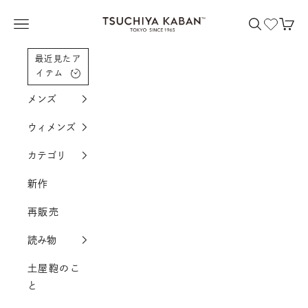
コンテンツへスクロール
土屋鞄製造所
メニューを開く
検索を開く
カー
最近見たア
イテム
メンズ
ウィメンズ
カテゴリ
新作
再販売
読み物
土屋鞄のこ
と