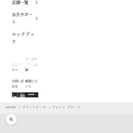
店舗一覧
永久サポー
ト
ルックブッ
ク
メールマ
会員ログ
ガジン登
イン
録
お問い合
修理につ
わせ
いて
HOME
>
ブリーフケース
> ブレント ブリーフ
ズームイン