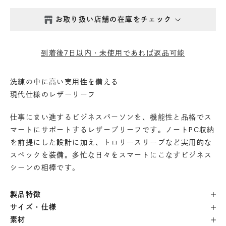
お取り扱い店舗の在庫をチェック
西新井本店
- 在庫 -
△
到着後7日以内・未使用であれば返品可能
鎌倉店
- 在庫 -
△
洗練の中に高い実用性を備える
現代仕様のレザーリーフ
丸の内店
- 在庫 -
△
仕事にまい進するビジネスパーソンを、機能性と品格でス
渋谷店
- 在庫 -
△
マートにサポートするレザーブリーフです。ノートPC収納
を前提にした設計に加え、トロリースリーブなど実用的な
スペックを装備。多忙な日々をスマートにこなすビジネス
六本木店
- 在庫 -
×
シーンの相棒です。
日本橋店
- 在庫 -
×
製品特徴
サイズ・仕様
自由が丘店
- 在庫 -
△
素材