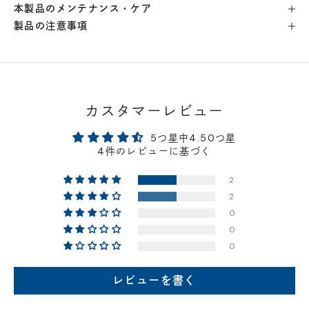
本製品のメンテナンス・ケア
製品の注意事項
横浜店
- 在庫 -
△
軽井澤工房店
- 在庫 -
△
名古屋店
- 在庫 -
△
カスタマーレビュー
5つ星中4.50つ星
神戸店
- 在庫 -
×
4件のレビューに基づく
2
京都店
- 在庫 -
△
2
0
梅田店
- 在庫 -
△
0
0
福岡店
- 在庫 -
△
レビューを書く
店舗に在庫がある場合、お支払金額が合計300,000