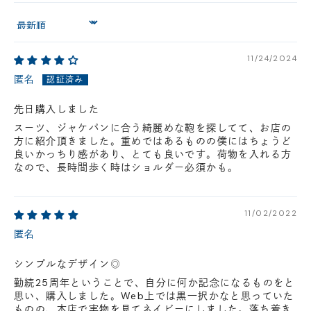
円(税込)以下の場合、代引きでのご配送も可能です。
Sort by
新製品については販売開始日より取扱いとなります。
在庫状況について
11/24/2024
※在庫ありの表示の際にも売り切れや他のお客様の取り置きの場合がご
ざいます。
匿名
※在庫状況は随時変動しているため、ご来店時に売り切れの場合がござ
います。
先日購入しました
※新製品については、在庫表示が発売開始日までに変動する場合がござ
スーツ、ジャケパンに合う綺麗めな鞄を探してて、お店の
います。
方に紹介頂きました。重めではあるものの僕にはちょうど
最新の在庫状況については、ご利用店舗に直接お問い
良いかっちり感があり、とても良いです。荷物を入れる方
合わせください。
店舗一覧はこちら
なので、長時間歩く時はショルダー必須かも。
11/02/2022
匿名
シンプルなデザイン◎
勤続25周年ということで、自分に何か記念になるものをと
思い、購入しました。Web上では黒一択かなと思っていた
ものの、本店で実物を見てネイビーにしました。落ち着き