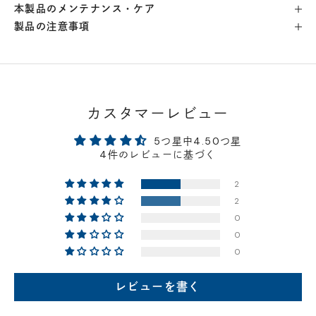
本製品のメンテナンス・ケア
製品の注意事項
横浜店
- 在庫 -
×
軽井澤工房店
- 在庫 -
△
名古屋店
- 在庫 -
△
カスタマーレビュー
5つ星中4.50つ星
神戸店
- 在庫 -
×
4件のレビューに基づく
2
京都店
- 在庫 -
△
2
0
梅田店
- 在庫 -
△
0
0
福岡店
- 在庫 -
△
レビューを書く
店舗に在庫がある場合、お支払金額が合計300,000