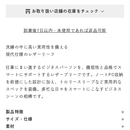
お取り扱い店舗の在庫をチェック
西新井本店
- 在庫 -
△
到着後7日以内・未使用であれば返品可能
鎌倉店
- 在庫 -
△
洗練の中に高い実用性を備える
現代仕様のレザーリーフ
丸の内店
- 在庫 -
△
仕事にまい進するビジネスパーソンを、機能性と品格でス
渋谷店
- 在庫 -
△
マートにサポートするレザーブリーフです。ノートPC収納
を前提にした設計に加え、トロリースリーブなど実用的な
スペックを装備。多忙な日々をスマートにこなすビジネス
六本木店
- 在庫 -
×
シーンの相棒です。
日本橋店
- 在庫 -
×
製品特徴
サイズ・仕様
自由が丘店
- 在庫 -
△
素材