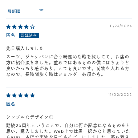
円(税込)以下の場合、代引きでのご配送も可能です。
Sort by
新製品については販売開始日より取扱いとなります。
在庫状況について
11/24/2024
※在庫ありの表示の際にも売り切れや他のお客様の取り置きの場合がご
ざいます。
匿名
※在庫状況は随時変動しているため、ご来店時に売り切れの場合がござ
います。
先日購入しました
※新製品については、在庫表示が発売開始日までに変動する場合がござ
スーツ、ジャケパンに合う綺麗めな鞄を探してて、お店の
います。
方に紹介頂きました。重めではあるものの僕にはちょうど
最新の在庫状況については、ご利用店舗に直接お問い
良いかっちり感があり、とても良いです。荷物を入れる方
合わせください。
店舗一覧はこちら
なので、長時間歩く時はショルダー必須かも。
11/02/2022
匿名
シンプルなデザイン◎
勤続25周年ということで、自分に何か記念になるものをと
思い、購入しました。Web上では黒一択かなと思っていた
ものの、本店で実物を見てネイビーにしました。落ち着き