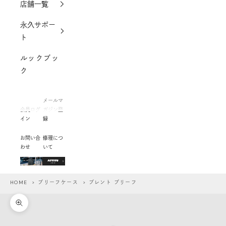
店舗一覧
永久サポー
ト
ルックブッ
ク
メールマ
会員ログ
ガジン登
イン
録
お問い合
修理につ
わせ
いて
HOME
>
ブリーフケース
> ブレント ブリーフ
ズームイン