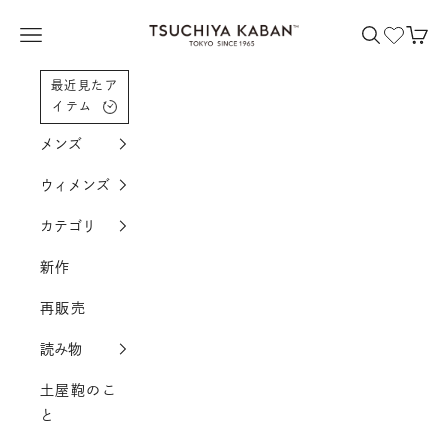
コンテンツへスクロール
土屋鞄製造所
メニューを開く
検索を開く
カー
最近見たア
イテム
メンズ
ウィメンズ
カテゴリ
新作
再販売
読み物
土屋鞄のこ
と