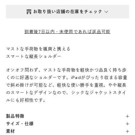
お取り扱い店舗の在庫をチェック
西新井本店
- 在庫 -
△
到着後7日以内・未使用であれば返品可能
鎌倉店
- 在庫 -
△
マストな手荷物を颯爽と携える
スマートな縦長ショルダー
丸の内店
- 在庫 -
△
オンオフ問わず、マストな手荷物を軽快かつ品良く持ち歩
渋谷店
- 在庫 -
△
くのに好適なショルダーです。iPadがぴったり収まる容量
で斜め掛けが可能など、軽快な使い勝手を重視。やや縦長
のスマートなデザインなので、シックなジャケットスタイ
六本木店
- 在庫 -
△
ルにも好相性です。
日本橋店
- 在庫 -
△
製品特徴
サイズ・仕様
自由が丘店
- 在庫 -
△
素材