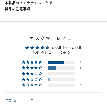
本製品のメンテナンス・ケア
製品の注意事項
横浜店
- 在庫 -
△
軽井澤工房店
- 在庫 -
△
名古屋店
- 在庫 -
△
カスタマーレビュー
5つ星中4.40つ星
神戸店
- 在庫 -
△
10件のレビューに基づく
6
京都店
- 在庫 -
△
3
0
梅田店
- 在庫 -
△
1
0
福岡店
- 在庫 -
×
Sort by
店舗に在庫がある場合、お支払金額が合計300,000