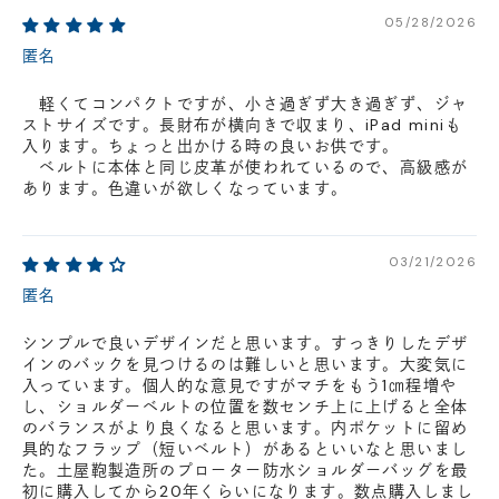
円(税込)以下の場合、代引きでのご配送も可能です。
05/28/2026
新製品については販売開始日より取扱いとなります。
匿名
在庫状況について
軽くてコンパクトですが、小さ過ぎず大き過ぎず、ジャ
※在庫ありの表示の際にも売り切れや他のお客様の取り置きの場合がご
ストサイズです。長財布が横向きで収まり、iPad miniも
ざいます。
※在庫状況は随時変動しているため、ご来店時に売り切れの場合がござ
入ります。ちょっと出かける時の良いお供です。
います。
ベルトに本体と同じ皮革が使われているので、高級感が
※新製品については、在庫表示が発売開始日までに変動する場合がござ
あります。色違いが欲しくなっています。
います。
最新の在庫状況については、ご利用店舗に直接お問い
合わせください。
店舗一覧はこちら
03/21/2026
匿名
シンプルで良いデザインだと思います。すっきりしたデザ
インのバックを見つけるのは難しいと思います。大変気に
入っています。個人的な意見ですがマチをもう1㎝程増や
し、ショルダーベルトの位置を数センチ上に上げると全体
のバランスがより良くなると思います。内ポケットに留め
具的なフラップ（短いベルト）があるといいなと思いまし
た。土屋鞄製造所のプローター防水ショルダーバッグを最
初に購入してから20年くらいになります。数点購入しまし