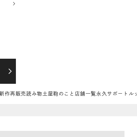
新作
再販売
読み物
土屋鞄のこと
店舗一覧
永久サポート
ル