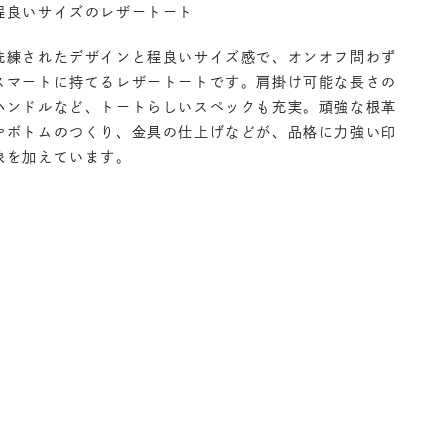
程良いサイズのレザートート
丸の内店
- 在庫 -
△
洗練されたデザインと程良いサイズ感で、オンオフ問わず
渋谷店
- 在庫 -
△
スマートに持てるレザートートです。肩掛け可能な長さの
ハンドルなど、トートらしいスペックも充実。頑強な根革
やボトムのつくり、金具の仕上げなどが、品格に力強い印
六本木店
- 在庫 -
△
象を加えています。
日本橋店
- 在庫 -
△
自由が丘店
- 在庫 -
△
横浜店
- 在庫 -
△
軽井澤工房店
- 在庫 -
△
名古屋店
- 在庫 -
△