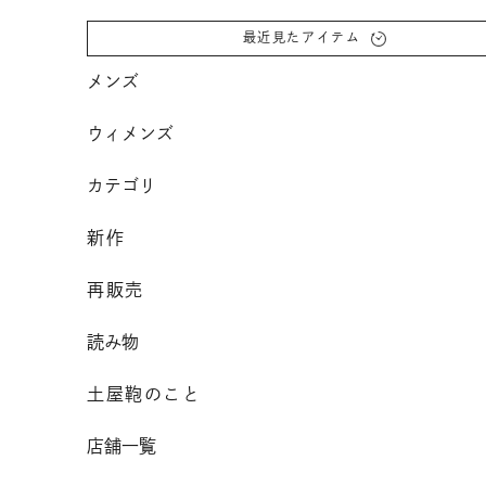
コンテンツへスクロール
最近見たアイテム
メンズ
ウィメンズ
カテゴリ
新作
再販売
読み物
土屋鞄のこと
店舗一覧