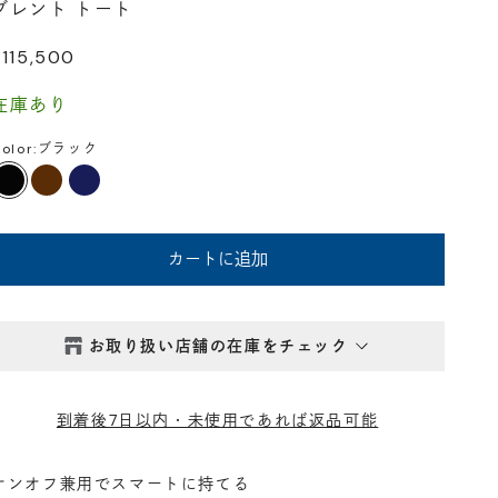
ブレント トート
セール価格
¥115,500
在庫あり
olor:
ブラック
ブラック
ダークブラウン
ネイビー
カートに追加
お取り扱い店舗の在庫をチェック
西新井本店
- 在庫 -
△
到着後7日以内・未使用であれば返品可能
鎌倉店
- 在庫 -
△
オンオフ兼用でスマートに持てる