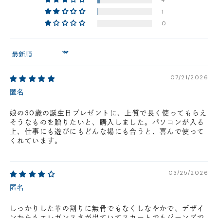
4
1
店舗に在庫がある場合、お支払金額が合計300,000
0
円(税込)以下の場合、代引きでのご配送も可能です。
新製品については販売開始日より取扱いとなります。
在庫状況について
Sort by
※在庫ありの表示の際にも売り切れや他のお客様の取り置きの場合がご
ざいます。
07/21/2026
※在庫状況は随時変動しているため、ご来店時に売り切れの場合がござ
匿名
います。
※新製品については、在庫表示が発売開始日までに変動する場合がござ
います。
娘の30歳の誕生日プレゼントに、上質で長く使ってもらえ
最新の在庫状況については、ご利用店舗に直接お問い
そうなものを贈りたいと、購入しました。パソコンが入る
上、仕事にも遊びにもどんな場にも合うと、喜んで使って
合わせください。
店舗一覧はこちら
くれています。
03/25/2026
匿名
しっかりした革の割りに無骨でもなくしなやかで、デザイ
ンからもエレガンスさが出ていてスカートでもジーンズで