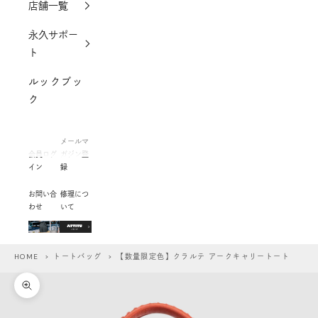
店舗一覧
永久サポー
ト
ルックブッ
ク
メールマ
会員ログ
ガジン登
イン
録
お問い合
修理につ
わせ
いて
HOME
>
トートバッグ
> 【数量限定色】クラルテ アークキャリートート
ズームイン