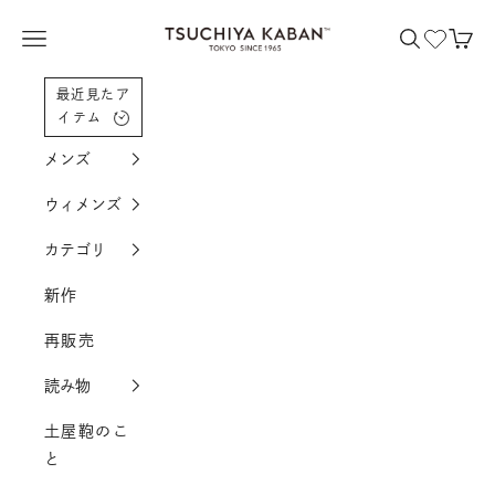
コンテンツへスクロール
土屋鞄製造所
メニューを開く
検索を開く
カー
最近見たア
イテム
メンズ
ウィメンズ
カテゴリ
新作
再販売
読み物
土屋鞄のこ
と