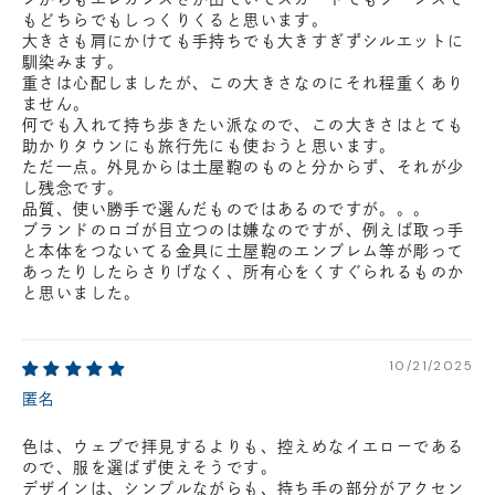
もどちらでもしっくりくると思います。
大きさも肩にかけても手持ちでも大きすぎずシルエットに
馴染みます。
重さは心配しましたが、この大きさなのにそれ程重くあり
ません。
何でも入れて持ち歩きたい派なので、この大きさはとても
助かりタウンにも旅行先にも使おうと思います。
ただ一点。外見からは土屋鞄のものと分からず、それが少
し残念です。
品質、使い勝手で選んだものではあるのですが。。。
ブランドのロゴが目立つのは嫌なのですが、例えば取っ手
と本体をつないてる金具に土屋鞄のエンブレム等が彫って
あったりしたらさりげなく、所有心をくすぐられるものか
と思いました。
10/21/2025
匿名
色は、ウェブで拝見するよりも、控えめなイエローである
ので、服を選ばず使えそうです。
デザインは、シンプルながらも、持ち手の部分がアクセン