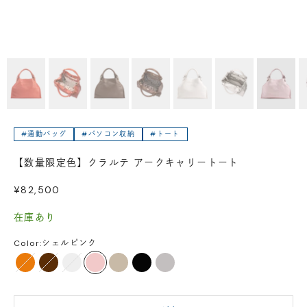
#通勤バッグ
#パソコン収納
#トート
【数量限定色】クラルテ アークキャリートート
セール価格
¥82,500
在庫あり
Color:
シェルピンク
パーシモンオレンジ
トリュフブラウン
ホワイトサンド
シェルピンク
サンド
ブラック
アッシュグレー