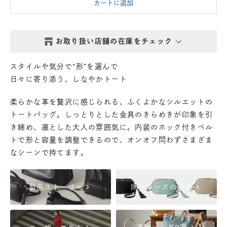
カートに追加
お取り扱い店舗の在庫をチェック
西新井本店
- 在庫 -
△
スタイルや気分で“形”を選んで
日々に寄り添う、しなやかトート
鎌倉店
- 在庫 -
△
柔らかな革を贅沢に感じられる、ふくよかなシルエットの
トートバッグ。しっとりとした金具のきらめきが印象を引
丸の内店
- 在庫 -
△
き締め、凛とした大人の雰囲気に。内装のホック付きベル
トで形と容量を調整できるので、オンオフ問わずさまざま
渋谷店
- 在庫 -
△
なシーンで持てます。
六本木店
- 在庫 -
△
chevron_right
chevron_right
製品ストーリー
同シリーズの製品
日本橋店
- 在庫 -
△