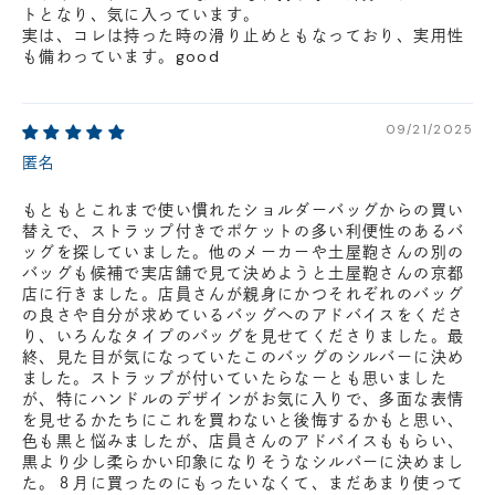
トとなり、気に入っています。
実は、コレは持った時の滑り止めともなっており、実用性
も備わっています。good
09/21/2025
匿名
もともとこれまで使い慣れたショルダーバッグからの買い
替えで、ストラップ付きでポケットの多い利便性のあるバ
ッグを探していました。他のメーカーや土屋鞄さんの別の
バッグも候補で実店舗で見て決めようと土屋鞄さんの京都
店に行きました。店員さんが親身にかつそれぞれのバッグ
の良さや自分が求めているバッグへのアドバイスをくださ
り、いろんなタイプのバッグを見せてくださりました。最
終、見た目が気になっていたこのバッグのシルバーに決め
ました。ストラップが付いていたらなーとも思いました
が、特にハンドルのデザインがお気に入りで、多面な表情
を見せるかたちにこれを買わないと後悔するかもと思い、
色も黒と悩みましたが、店員さんのアドバイスももらい、
黒より少し柔らかい印象になりそうなシルバーに決めまし
た。８月に買ったのにもったいなくて、まだあまり使って