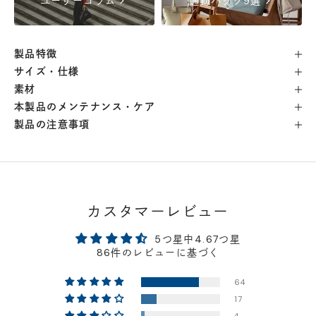
chevron_right
chevron_right
ユーザーコラム
通勤バッグ9選
自由が丘店
- 在庫 -
×
製品特徴
横浜店
- 在庫 -
△
サイズ・仕様
素材
軽井澤工房店
- 在庫 -
△
本製品のメンテナンス・ケア
製品の注意事項
名古屋店
- 在庫 -
△
神戸店
- 在庫 -
△
カスタマーレビュー
京都店
- 在庫 -
△
5つ星中4.67つ星
86件のレビューに基づく
梅田店
- 在庫 -
△
64
17
福岡店
- 在庫 -
△