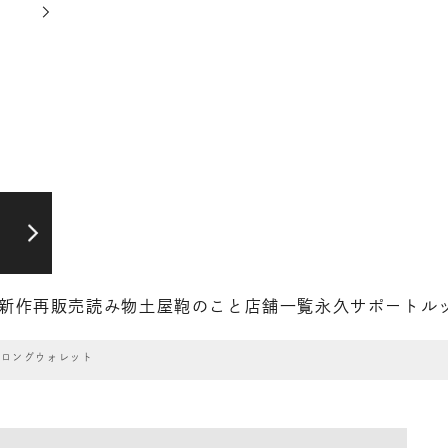
新作
再販売
読み物
土屋鞄のこと
店舗一覧
永久サポート
ル
ジロングウォレット