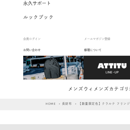
永久サポート
ルックブック
会員ログイン
メールマガジン登録
お問い合わせ
修理について
メンズ
ウィメンズ
カテゴリ
HOME
>
長財布
> 【数量限定色】クラルテ フリン