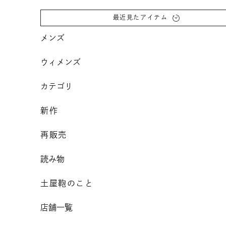
コンテンツへスクロール
最近見たアイテム
メンズ
ウィメンズ
カテゴリ
新作
再販売
読み物
土屋鞄のこと
店舗一覧