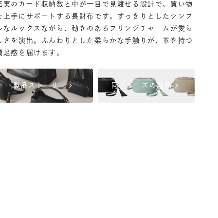
充実のカード収納数と中が一目で見渡せる設計で、買い物
を上手にサポートする長財布です。すっきりとしたシンプ
ルなルックスながら、動きのあるフリンジチャームが愛ら
しさを演出。ふんわりとした柔らかな手触りが、革を持つ
満足感を届けます。
chevron_right
chevron_right
製品ストーリー
同シリーズの製品