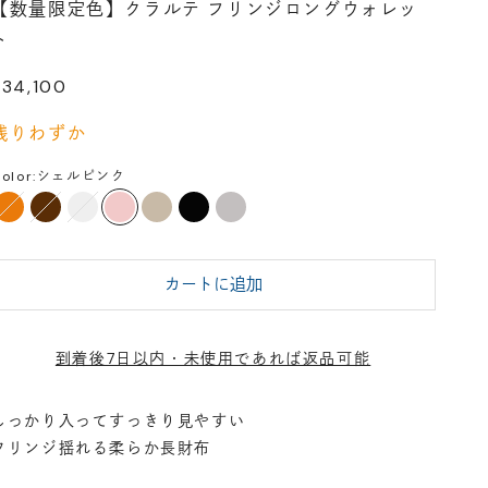
【数量限定色】クラルテ フリンジロングウォレッ
ト
セール価格
¥34,100
残りわずか
olor:
シェルピンク
パーシモンオレンジ
トリュフブラウン
ホワイトサンド
シェルピンク
サンド
ブラック
アッシュグレー
カートに追加
到着後7日以内・未使用であれば返品可能
しっかり入ってすっきり見やすい
フリンジ揺れる柔らか長財布