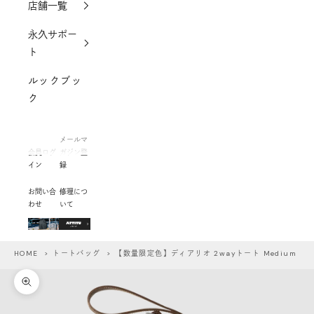
店舗一覧
永久サポー
ト
ルックブッ
ク
メールマ
会員ログ
ガジン登
イン
録
お問い合
修理につ
わせ
いて
HOME
>
トートバッグ
> 【数量限定色】ディアリオ 2wayトート Medium
ズームイン