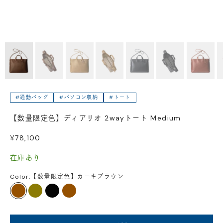
#通勤バッグ
#パソコン収納
#トート
【数量限定色】ディアリオ 2wayトート Medium
セール価格
¥78,100
在庫あり
Color:
【数量限定色】カーキブラウン
カーキブラウン
カーキ
ブラック
ブラウン