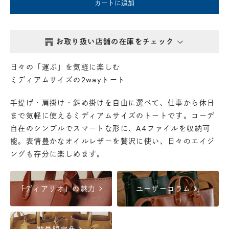
カートに追加
お取り扱い店舗の在庫をチェック
西新井本店
- 在庫 -
△
日々の「運ぶ」を気軽に楽しむ
ミディアムサイズの2wayトート
鎌倉店
- 在庫 -
△
手提げ・肩掛け・斜め掛けを自由に選べて、仕事から休日
まで気軽に使えるミディアムサイズのトートです。コーデ
丸の内店
- 在庫 -
△
自在のシンプルでスマートな形に、A4ファイルを収納可
能。表情豊かなオイルレザーを贅沢に使い、日々のエイジ
渋谷店
- 在庫 -
○
ングも存分に楽しめます。
六本木店
- 在庫 -
△
chevron_right
chevron_right
「ディアリオ」の魅力
ユーザーコラム
日本橋店
- 在庫 -
△