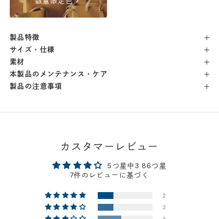
chevron_right
数量限定色
自由が丘店
- 在庫 -
△
製品特徴
横浜店
- 在庫 -
△
サイズ・仕様
素材
軽井澤工房店
- 在庫 -
△
本製品のメンテナンス・ケア
製品の注意事項
名古屋店
- 在庫 -
△
神戸店
- 在庫 -
△
カスタマーレビュー
京都店
- 在庫 -
△
5つ星中3.86つ星
7件のレビューに基づく
梅田店
- 在庫 -
△
2
2
福岡店
- 在庫 -
△