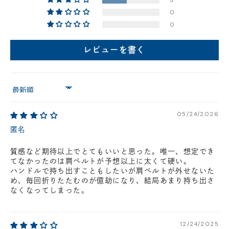
3
0
店舗に在庫がある場合、お支払金額が合計300,000
0
円(税込)以下の場合、代引きでのご配送も可能です。
新製品については販売開始日より取扱いとなります。
レビューを書く
在庫状況について
※在庫ありの表示の際にも売り切れや他のお客様の取り置きの場合がご
ざいます。
※在庫状況は随時変動しているため、ご来店時に売り切れの場合がござ
Sort by
います。
※新製品については、在庫表示が発売開始日までに変動する場合がござ
05/24/2026
います。
最新の在庫状況については、ご利用店舗に直接お問い
匿名
合わせください。
店舗一覧はこちら
質感など期待以上でとてもいいと思った。唯一、想定でき
てなかったのは肩ベルトが予想以上に太くて硬い。
ハンドルで持ち出すこともしたいが肩ベルトが外せないた
め、毎回折りたたむのが億劫になり、結局あまり持ち出さ
なくなってしまった。
12/24/2025