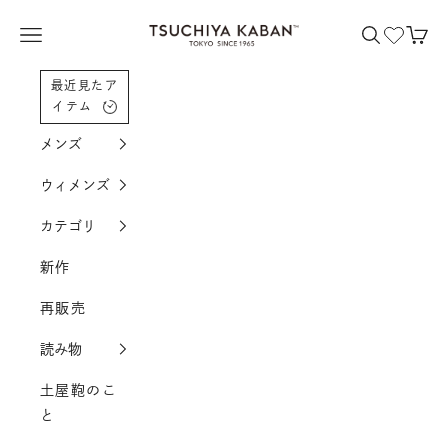
コンテンツへスクロール
土屋鞄製造所
メニューを開く
検索を開く
カー
最近見たア
イテム
メンズ
ウィメンズ
カテゴリ
新作
再販売
読み物
土屋鞄のこ
と