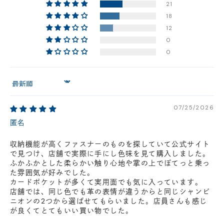
21
店舗に在庫がある場合、お支払金額が合計300,000
18
円(税込)以下の場合、代引きでのご配送も可能です。
12
新製品については販売開始日より取扱いとなります。
0
在庫状況について
0
※在庫ありの表示の際にも売り切れや他のお客様の取り置きの場合がご
ざいます。
※在庫状況は随時変動しているため、ご来店時に売り切れの場合がござ
Sort by
います。
※新製品については、在庫表示が発売開始日までに変動する場合がござ
います。
07/25/2026
最新の在庫状況については、ご利用店舗に直接お問い
匿名
合わせください。
店舗一覧はこちら
収納機能が高くファスナーのものを探していて公式サイト
で見つけ、店舗で実際に手にし色味を見て購入しました。
ふかふかとした柔らかい触り心地や掌の上でぽてっと乗っ
た雰囲気が好みでした。
カードポケットが多くて実用面でも気に入っています。
店舗では、同じ色でも革の表情が違うからと同じシャンピ
ニオンの2つから選ばせてもらいました。店員さんも感じ
が良くてとてもいい買い物でした。