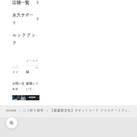
店舗一覧
永久サポー
ト
ルックブッ
ク
メールマ
会員ログ
ガジン登
イン
録
お問い合
修理につ
わせ
いて
HOME
>
二つ折り財布
> 【数量限定色】ガゼットコード ファスナーミディアムウォレット
ズームイン