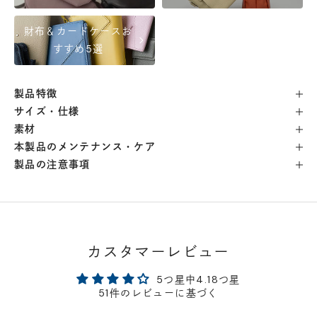
自由が丘店
- 在庫 -
△
財布＆カードケースお
chevron_right
横浜店
- 在庫 -
△
すすめ5選
軽井澤工房店
- 在庫 -
△
製品特徴
サイズ・仕様
名古屋店
- 在庫 -
△
素材
本製品のメンテナンス・ケア
製品の注意事項
神戸店
- 在庫 -
△
京都店
- 在庫 -
△
カスタマーレビュー
梅田店
- 在庫 -
△
5つ星中4.18つ星
福岡店
- 在庫 -
△
51件のレビューに基づく