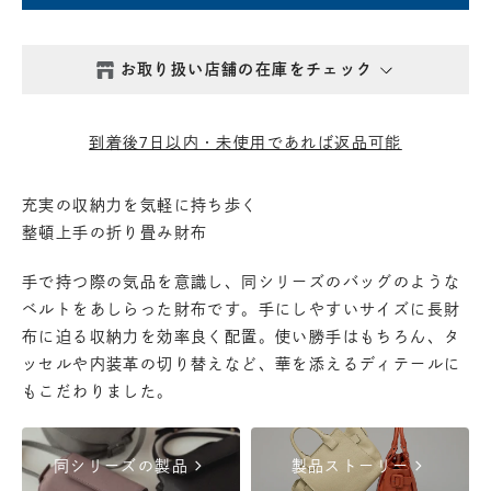
お取り扱い店舗の在庫をチェック
西新井本店
- 在庫 -
△
到着後7日以内・未使用であれば返品可能
鎌倉店
- 在庫 -
△
充実の収納力を気軽に持ち歩く
整頓上手の折り畳み財布
丸の内店
- 在庫 -
△
手で持つ際の気品を意識し、同シリーズのバッグのような
渋谷店
- 在庫 -
△
ベルトをあしらった財布です。手にしやすいサイズに長財
布に迫る収納力を効率良く配置。使い勝手はもちろん、タ
ッセルや内装革の切り替えなど、華を添えるディテールに
六本木店
- 在庫 -
△
もこだわりました。
日本橋店
- 在庫 -
△
chevron_right
chevron_right
同シリーズの製品
製品ストーリー