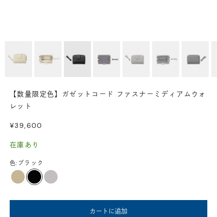
【数量限定色】ガゼットコード ファスナーミディアムウォ
レット
セール価格
¥39,600
在庫あり
色:
ブラック
シャンピニオン
ブラック
グレー
カートに追加