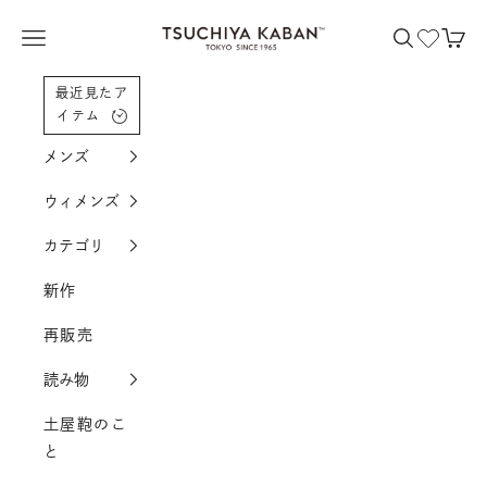
コンテンツへスクロール
土屋鞄製造所
メニューを開く
検索を開く
カー
最近見たア
イテム
メンズ
ウィメンズ
カテゴリ
新作
再販売
読み物
土屋鞄のこ
と