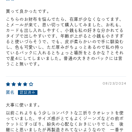
買って良かったです。
こちらのお財布を悩んでたら、在庫が少なくなってます、
とメールが来て、思い切って購入してみました、お札も、
カードも出し入れしやすく、小銭も私の好きな分かれてる
タイプで出しやすいです、年齢が上がると小銭も小さすぎ
ると使いづらそうで、でも、皮が柔らかいので手に馴染む
し、色も可愛いし、ただ厚みがちょっとあるので私の持っ
ているバックに入れるとちょっと場所をとるかな？とそれ
で星4にしてしまいました。普通の大きさのバックには言
うこと無いです。
08/23/2024
匿名
大事に使います。
以前これよりもう少しコンパクトな三折りウオレットを使
っていました、サイズ感がとてもよくジーンズなどの前ポ
ケットにすっぽり、紛失の心配なくおきにいりでした 後
継にと思いましたが再製造されてないようなので 一番サ