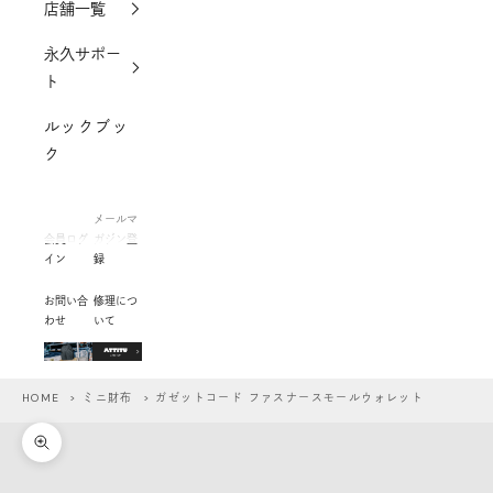
店舗一覧
永久サポー
ト
ルックブッ
ク
メールマ
会員ログ
ガジン登
イン
録
お問い合
修理につ
わせ
いて
HOME
>
ミニ財布
> ガゼットコード ファスナースモールウォレット
ズームイン