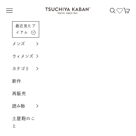
コンテンツへスクロール
土屋鞄製造所
メニューを開く
検索を開く
カー
最近見たア
イテム
メンズ
ウィメンズ
カテゴリ
新作
再販売
読み物
土屋鞄のこ
と