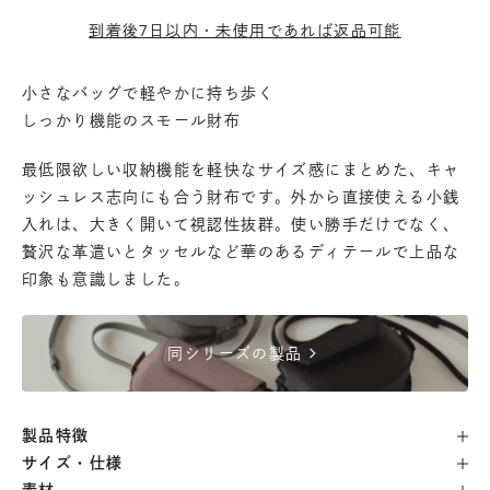
到着後7日以内・未使用であれば返品可能
小さなバッグで軽やかに持ち歩く
しっかり機能のスモール財布
最低限欲しい収納機能を軽快なサイズ感にまとめた、キャ
ッシュレス志向にも合う財布です。外から直接使える小銭
入れは、大きく開いて視認性抜群。使い勝手だけでなく、
贅沢な革遣いとタッセルなど華のあるディテールで上品な
印象も意識しました。
chevron_right
同シリーズの製品
製品特徴
サイズ・仕様