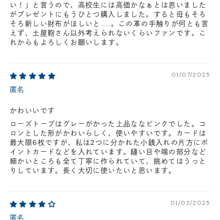
い！」と言うので、高校生には高価かなぁとは思いました
がプレゼントにもうひとつ購入しました。すると母もそろ
そろ新しい財布がほしいと……。この革の手触りが何とも言
えず、土屋鞄さん以外考えられないくらいファンです。こ
れからもよろしくお願いします。
01/07/2025
匿名
かわいいです
ローズトープはグレーがかった上品ななピンクでした。コ
ロンとした形がかわいらしく、使いやすいです。カードは
最大限6枚ですが、私は2つに分かれた小銭入れの片方にポ
イントカードなどを入れています。縫い目や端の部分など
細かいところも全て丁寧に作られていて、眺めてはうっと
りしています。長く大切に使いたいと思います。
01/02/2025
匿名