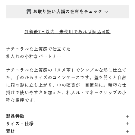
お取り扱い店舗の在庫をチェック
西新井本店
- 在庫 -
△
到着後7日以内・未使用であれば返品可能
鎌倉店
- 在庫 -
△
ナチュラルな上質感で仕立てた
札入れの小粋なパートナー
丸の内店
- 在庫 -
△
ナチュラルな上質感の「ヌメ革」でシンプルな形に仕立て
渋谷店
- 在庫 -
△
た、手のひらサイズのコインケースです。蓋を開くと自然
に箱の形に立ち上がり、中の硬貨が一目瞭然に。精巧な仕
掛けで使いやすさを加えた、札入れ・マネークリップの小
六本木店
- 在庫 -
△
粋な相棒です。
日本橋店
- 在庫 -
△
製品特徴
サイズ・仕様
自由が丘店
- 在庫 -
△
素材