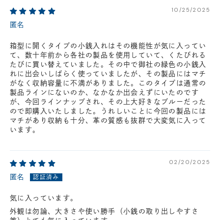
円(税込)以下の場合、代引きでのご配送も可能です。
10/25/2025
新製品については販売開始日より取扱いとなります。
匿名
在庫状況について
箱型に開くタイプの小銭入れはその機能性が気に入ってい
※在庫ありの表示の際にも売り切れや他のお客様の取り置きの場合がご
て、数十年前から各社の製品を使用していて、くたびれる
ざいます。
※在庫状況は随時変動しているため、ご来店時に売り切れの場合がござ
たびに買い替えていました。その中で御社の緑色の小銭入
います。
れに出会いしばらく使っていましたが、その製品にはマチ
※新製品については、在庫表示が発売開始日までに変動する場合がござ
がなく収納容量に不満がありました。このタイプは通常の
います。
製品ラインにないのか、なかなか出会えずにいたのです
最新の在庫状況については、ご利用店舗に直接お問い
が、今回ラインナップされ、その上大好きなブルーだった
ので即購入いたしました。うれしいことに今回の製品には
合わせください。
店舗一覧はこちら
マチがあり収納も十分、革の質感も抜群で大変気に入って
います。
02/20/2025
匿名
気に入っています。
外観は勿論、大きさや使い勝手（小銭の取り出しやすさ