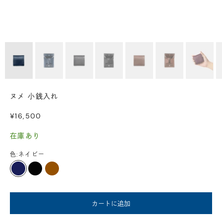
ヌメ 小銭入れ
セール価格
¥16,500
在庫あり
色:
ネイビー
ネイビー
ブラック
チェスナット
カートに追加