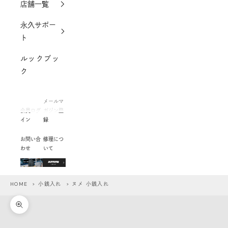
店舗一覧
永久サポー
ト
ルックブッ
ク
メールマ
会員ログ
ガジン登
イン
録
お問い合
修理につ
わせ
いて
HOME
>
小銭入れ
> ヌメ 小銭入れ
ズームイン