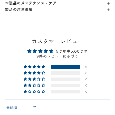
本製品のメンテナンス・ケア
製品の注意事項
横浜店
- 在庫 -
△
軽井澤工房店
- 在庫 -
×
名古屋店
- 在庫 -
△
カスタマーレビュー
5つ星中5.00つ星
神戸店
- 在庫 -
△
9件のレビューに基づく
9
京都店
- 在庫 -
△
0
0
梅田店
- 在庫 -
×
0
0
福岡店
- 在庫 -
△
Sort by
店舗に在庫がある場合、お支払金額が合計300,000