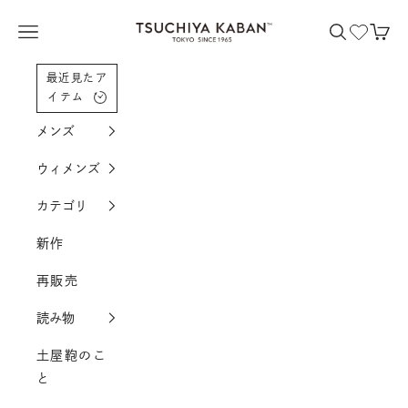
コンテンツへスクロール
土屋鞄製造所
メニューを開く
検索を開く
カー
最近見たア
イテム
メンズ
ウィメンズ
カテゴリ
新作
再販売
読み物
土屋鞄のこ
と