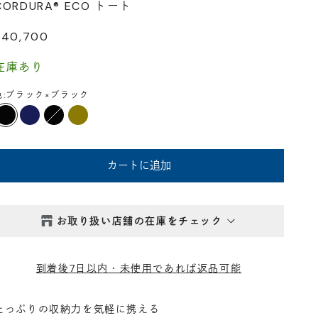
CORDURA® ECO トート
セール価格
¥40,700
在庫あり
:
ブラック×ブラック
ブラック×ブラック
ネイビー
ブラック
カーキ
カートに追加
お取り扱い店舗の在庫をチェック
西新井本店
- 在庫 -
△
到着後7日以内・未使用であれば返品可能
鎌倉店
- 在庫 -
△
たっぷりの収納力を気軽に携える