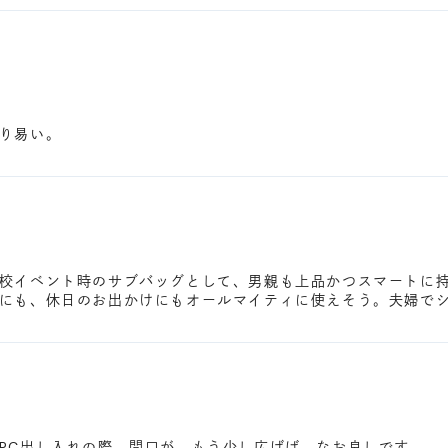
り易い。
校イベント時のサブバッグとして、男親も上品かつスマートに
にも、休日のお出かけにもオールマイティに使えそう。夫婦で
PC出し入れの際、間口が、もう少し広げば、なお良しです。