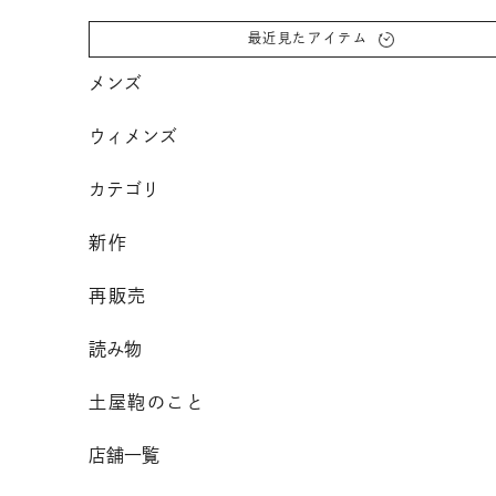
コンテンツへスクロール
最近見たアイテム
メンズ
ウィメンズ
カテゴリ
新作
再販売
読み物
土屋鞄のこと
店舗一覧