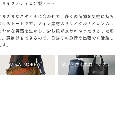
リサイクルナイロン製トート
丸の内店
- 在庫 -
△
さまざまなスタイルに合わせて、多くの荷物を気軽に持ち
渋谷店
- 在庫 -
△
歩けるトートです。メイン素材のリサイクルナイロンのし
なやかな質感を生かし、少し縦が長めのゆったりとした形
に。肩掛けもできるので、日帰りの旅行や出張でも活躍し
六本木店
- 在庫 -
△
ます。
日本橋店
- 在庫 -
△
chevron_right
chevron_right
VIEW MORE
撥水・防水素材バッグ
自由が丘店
- 在庫 -
△
横浜店
- 在庫 -
△
軽井澤工房店
- 在庫 -
△
名古屋店
- 在庫 -
△