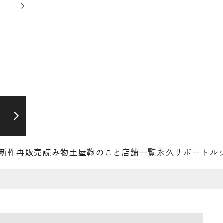
新作
再販売
読み物
土屋鞄のこと
店舗一覧
永久サポート
ル