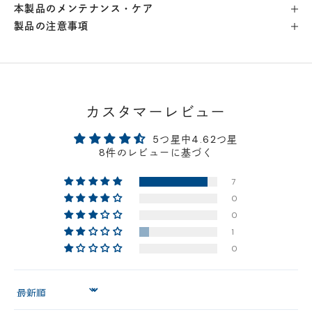
本製品のメンテナンス・ケア
製品の注意事項
横浜店
- 在庫 -
△
軽井澤工房店
- 在庫 -
△
名古屋店
- 在庫 -
△
カスタマーレビュー
5つ星中4.62つ星
神戸店
- 在庫 -
△
8件のレビューに基づく
7
京都店
- 在庫 -
△
0
0
梅田店
- 在庫 -
△
1
0
福岡店
- 在庫 -
△
Sort by
店舗に在庫がある場合、お支払金額が合計300,000