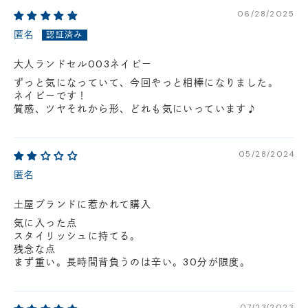
円(税込)以下の場合、代引きでのご配送も可能です。
06/28/2025
新製品については販売開始日より取扱いとなります。
匿名
在庫状況について
大人ランドセル003ネイビー
※在庫ありの表示の際にも売り切れや他のお客様の取り置きの場合がご
ざいます。
ずっと気になっていて、今回やっと相棒になりました。
※在庫状況は随時変動しているため、ご来店時に売り切れの場合がござ
ネイビーです！
います。
質感、ツヤそれから形、どれも気にいっています♪
※新製品については、在庫表示が発売開始日までに変動する場合がござ
います。
最新の在庫状況については、ご利用店舗に直接お問い
05/28/2024
合わせください。
店舗一覧はこちら
匿名
土屋ブランドに惹かれて購入
気に入った点
スタイリッシュに持てる。
残念な点
まず重い。長時間背負うのは辛い。30分が限度。
07/23/2023