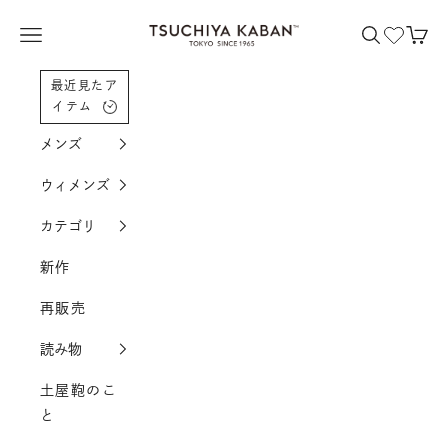
コンテンツへスクロール
土屋鞄製造所
メニューを開く
検索を開く
カー
最近見たア
イテム
メンズ
ウィメンズ
カテゴリ
新作
再販売
読み物
土屋鞄のこ
と