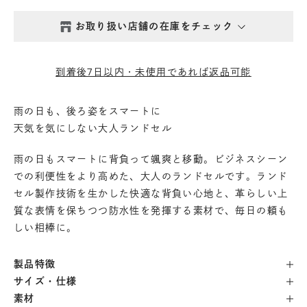
お取り扱い店舗の在庫をチェック
西新井本店
- 在庫 -
△
到着後7日以内・未使用であれば返品可能
鎌倉店
- 在庫 -
△
雨の日も、後ろ姿をスマートに
天気を気にしない大人ランドセル
丸の内店
- 在庫 -
△
雨の日もスマートに背負って颯爽と移動。ビジネスシーン
渋谷店
- 在庫 -
△
での利便性をより高めた、大人のランドセルです。ランド
セル製作技術を生かした快適な背負い心地と、革らしい上
質な表情を保ちつつ防水性を発揮する素材で、毎日の頼も
六本木店
- 在庫 -
△
しい相棒に。
日本橋店
- 在庫 -
△
製品特徴
サイズ・仕様
自由が丘店
- 在庫 -
△
素材