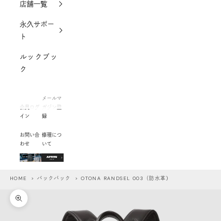
店舗一覧
永久サポー
ト
ルックブッ
ク
メールマ
会員ログ
ガジン登
イン
録
お問い合
修理につ
わせ
いて
HOME
>
バックパック
> OTONA RANDSEL 003（防水革)
ズームイン