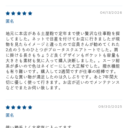
04/13/2026
匿名
地元に本店がある土屋鞄で定年まで使い贅沢な仕事鞄を探
してました。ネットで目星を付けてお店に行きましたが現
物を見たらイメージと違ったので店員さんが勧めてくれた
2点のうちのひとつがプロータスクエアトートでした。肩
に掛ける長さもちょうど良くデザインもポケットも容量も
大きさも素材も気に入って購入決断しました。。スーツ紺
系が多いので色はネイビーにして大正解でした。撥水機能
も有り難いです。購入して2週間ですが仕事の相棒です。
こんな買い物が満足したのは久しぶりです。あと7年間大
切に優しく使って行きます。お店が近いのでメンテナンス
などでまたお伺い致します。
09/30/2025
匿名
使い勝手よく大変気に入ってます。