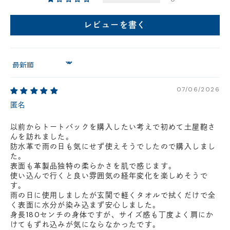
円(税込)以下の場合、代引きでのご配送も可能です。
新製品については販売開始日より取扱いとなります。
レビューを書く
在庫状況について
※在庫ありの表示の際にも売り切れや他のお客様の取り置きの場合がご
ざいます。
Sort by
※在庫状況は随時変動しているため、ご来店時に売り切れの場合がござ
います。
※新製品については、在庫表示が発売開始日までに変動する場合がござ
07/06/2026
います。
最新の在庫状況については、ご利用店舗に直接お問い
匿名
合わせください。
店舗一覧はこちら
以前からトートバックを購入したい考えで初めて土屋鞄さ
んを訪れました。
防水革で雨の日も気にせず使えそうでしたので購入しまし
た。
表面も革製品独特の柔らかさを肌で感じます。
使い込んで行くと良い雰囲気の経年変化を楽しめそうで
す。
雨の日に使用しましたが玄関で軽くタオルで拭くだけで全
く表面に水分が染み込まず安心しました。
身長180センチの身体ですが、サイズ感も丁度よく肩にか
けてもずれ込みが気にならなかったです。