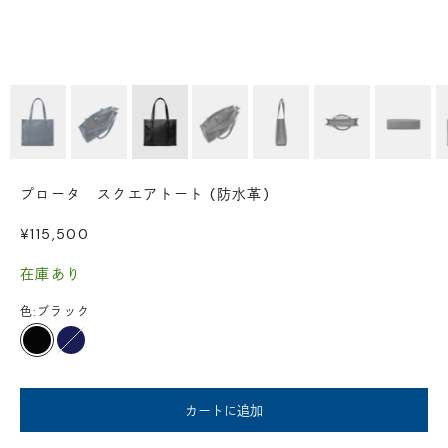
プロータ スクエアトート (防水革)
セール価格
¥115,500
在庫あり
色:
ブラック
ブラック
ダークネイビー
カートに追加