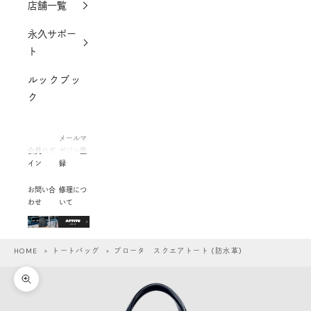
店舗一覧
永久サポー
ト
ルックブッ
ク
メールマ
会員ログ
ガジン登
イン
録
お問い合
修理につ
わせ
いて
HOME
>
トートバッグ
> プロータ スクエアトート (防水革)
ズームイン