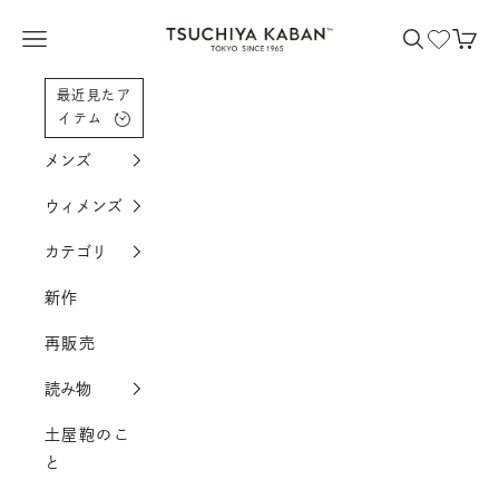
コンテンツへスクロール
土屋鞄製造所
メニューを開く
検索を開く
カー
最近見たア
イテム
メンズ
ウィメンズ
カテゴリ
新作
再販売
読み物
土屋鞄のこ
と