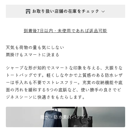
お取り扱い店舗の在庫をチェック
西新井本店
- 在庫 -
△
到着後7日以内・未使用であれば返品可能
鎌倉店
- 在庫 -
△
天気も荷物の量も気にしない
肩掛けもスマートに決まる
丸の内店
- 在庫 -
△
シャープな形が知的でスマートな印象を与える、大振りな
渋谷店
- 在庫 -
△
トートバッグです。軽くしなやかで上質感のある防水レザ
ーは手入れも不要でストレスフリー。充実の収納機能や底
面の汚れを緩和する5つの底鋲など、使い勝手の良さでビ
六本木店
- 在庫 -
△
ジネスシーンに快適さをもたらします。
日本橋店
- 在庫 -
△
chevron_right
撥水・防水素材バッグ
自由が丘店
- 在庫 -
△