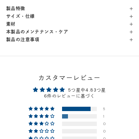
製品特徴
横浜店
- 在庫 -
△
サイズ・仕様
素材
軽井澤工房店
- 在庫 -
△
本製品のメンテナンス・ケア
製品の注意事項
名古屋店
- 在庫 -
△
神戸店
- 在庫 -
△
カスタマーレビュー
京都店
- 在庫 -
△
5つ星中4.83つ星
6件のレビューに基づく
梅田店
- 在庫 -
△
5
1
福岡店
- 在庫 -
△
0
0
店舗に在庫がある場合、お支払金額が合計300,000
0