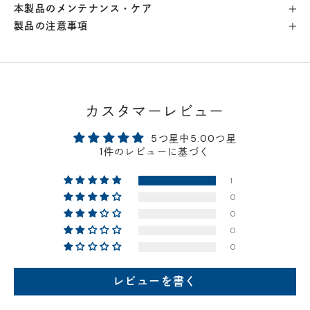
本製品のメンテナンス・ケア
製品の注意事項
横浜店
- 在庫 -
△
軽井澤工房店
- 在庫 -
△
名古屋店
- 在庫 -
△
カスタマーレビュー
5つ星中5.00つ星
神戸店
- 在庫 -
△
1件のレビューに基づく
1
京都店
- 在庫 -
△
0
0
梅田店
- 在庫 -
△
0
0
福岡店
- 在庫 -
△
レビューを書く
店舗に在庫がある場合、お支払金額が合計300,000