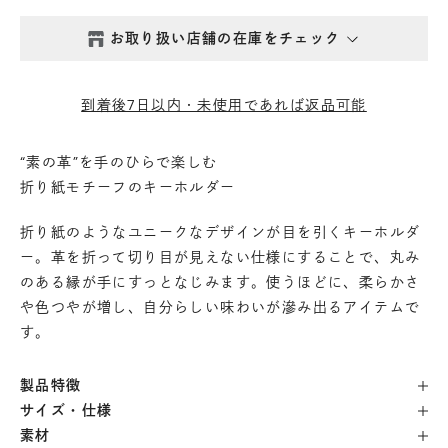
お取り扱い店舗の在庫をチェック
西新井本店
- 在庫 -
△
到着後7日以内・未使用であれば返品可能
鎌倉店
- 在庫 -
△
“素の革”を手のひらで楽しむ
折り紙モチーフのキーホルダー
丸の内店
- 在庫 -
△
折り紙のようなユニークなデザインが目を引くキーホルダ
渋谷店
- 在庫 -
△
ー。革を折って切り目が見えない仕様にすることで、丸み
のある縁が手にすっとなじみます。使うほどに、柔らかさ
や色つやが増し、自分らしい味わいが滲み出るアイテムで
六本木店
- 在庫 -
△
す。
日本橋店
- 在庫 -
△
製品特徴
サイズ・仕様
自由が丘店
- 在庫 -
△
素材