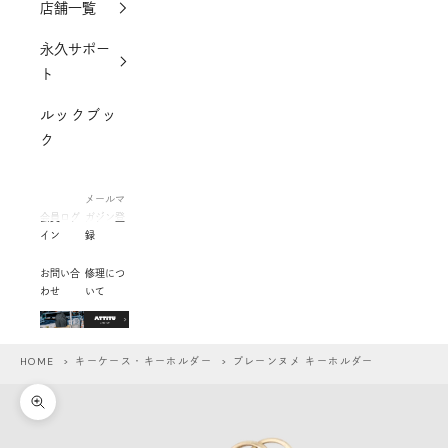
店舗一覧
永久サポー
ト
ルックブッ
ク
メールマ
会員ログ
ガジン登
イン
録
お問い合
修理につ
わせ
いて
HOME
>
キーケース・キーホルダー
> プレーンヌメ キーホルダー
ズームイン