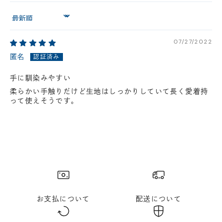
円(税込)以下の場合、代引きでのご配送も可能です。
Sort by
新製品については販売開始日より取扱いとなります。
在庫状況について
07/27/2022
※在庫ありの表示の際にも売り切れや他のお客様の取り置きの場合がご
ざいます。
匿名
※在庫状況は随時変動しているため、ご来店時に売り切れの場合がござ
います。
手に馴染みやすい
※新製品については、在庫表示が発売開始日までに変動する場合がござ
柔らかい手触りだけど生地はしっかりしていて長く愛着持
います。
って使えそうです。
最新の在庫状況については、ご利用店舗に直接お問い
合わせください。
店舗一覧はこちら
お支払について
配送について