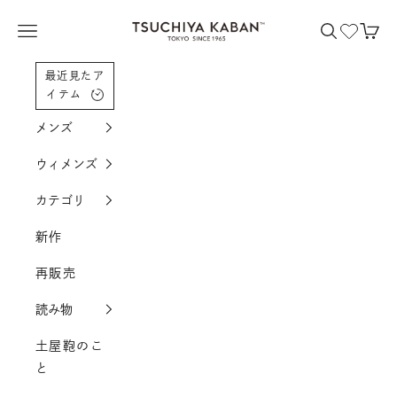
コンテンツへスクロール
土屋鞄製造所
メニューを開く
検索を開く
カー
最近見たア
イテム
メンズ
ウィメンズ
カテゴリ
新作
再販売
読み物
土屋鞄のこ
と