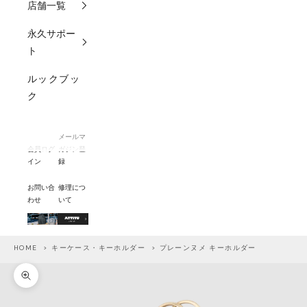
店舗一覧
永久サポー
ト
ルックブッ
ク
メールマ
会員ログ
ガジン登
イン
録
お問い合
修理につ
わせ
いて
HOME
>
キーケース・キーホルダー
> プレーンヌメ キーホルダー
ズームイン