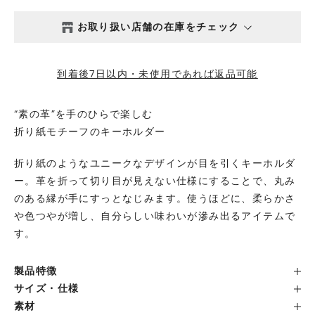
お取り扱い店舗の在庫をチェック
西新井本店
- 在庫 -
△
到着後7日以内・未使用であれば返品可能
鎌倉店
- 在庫 -
△
“素の革”を手のひらで楽しむ
折り紙モチーフのキーホルダー
丸の内店
- 在庫 -
△
折り紙のようなユニークなデザインが目を引くキーホルダ
渋谷店
- 在庫 -
△
ー。革を折って切り目が見えない仕様にすることで、丸み
のある縁が手にすっとなじみます。使うほどに、柔らかさ
や色つやが増し、自分らしい味わいが滲み出るアイテムで
六本木店
- 在庫 -
△
す。
日本橋店
- 在庫 -
△
製品特徴
サイズ・仕様
自由が丘店
- 在庫 -
△
素材