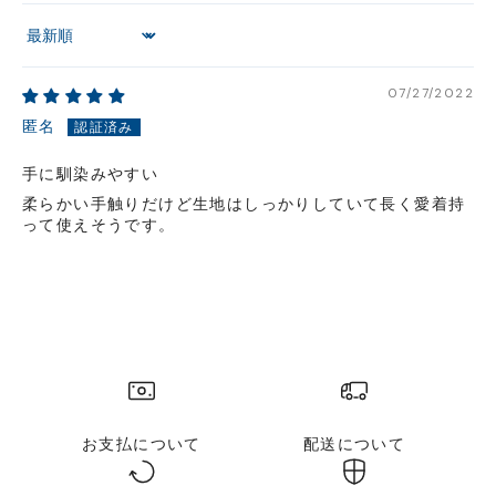
円(税込)以下の場合、代引きでのご配送も可能です。
Sort by
新製品については販売開始日より取扱いとなります。
在庫状況について
07/27/2022
※在庫ありの表示の際にも売り切れや他のお客様の取り置きの場合がご
ざいます。
匿名
※在庫状況は随時変動しているため、ご来店時に売り切れの場合がござ
います。
手に馴染みやすい
※新製品については、在庫表示が発売開始日までに変動する場合がござ
柔らかい手触りだけど生地はしっかりしていて長く愛着持
います。
って使えそうです。
最新の在庫状況については、ご利用店舗に直接お問い
合わせください。
店舗一覧はこちら
お支払について
配送について