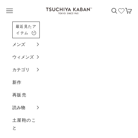
コンテンツへスクロール
土屋鞄製造所
メニューを開く
検索を開く
カー
最近見たア
イテム
メンズ
ウィメンズ
カテゴリ
新作
再販売
読み物
土屋鞄のこ
と