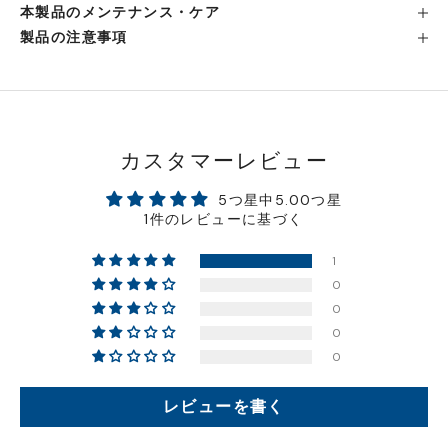
本製品のメンテナンス・ケア
製品の注意事項
横浜店
- 在庫 -
△
軽井澤工房店
- 在庫 -
△
名古屋店
- 在庫 -
△
カスタマーレビュー
5つ星中5.00つ星
神戸店
- 在庫 -
△
1件のレビューに基づく
1
京都店
- 在庫 -
△
0
0
梅田店
- 在庫 -
△
0
0
福岡店
- 在庫 -
△
レビューを書く
店舗に在庫がある場合、お支払金額が合計300,000