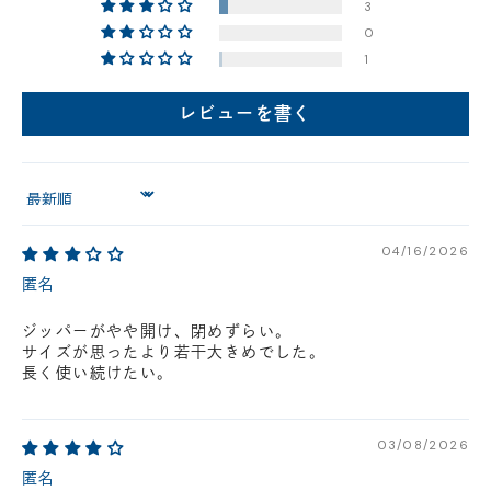
3
円(税込)以下の場合、代引きでのご配送も可能です。
0
新製品については販売開始日より取扱いとなります。
1
在庫状況について
※在庫ありの表示の際にも売り切れや他のお客様の取り置きの場合がご
レビューを書く
ざいます。
※在庫状況は随時変動しているため、ご来店時に売り切れの場合がござ
います。
※新製品については、在庫表示が発売開始日までに変動する場合がござ
います。
Sort by
最新の在庫状況については、ご利用店舗に直接お問い
合わせください。
店舗一覧はこちら
04/16/2026
匿名
ジッパーがやや開け、閉めずらい。
サイズが思ったより若干大きめでした。
長く使い続けたい。
03/08/2026
匿名