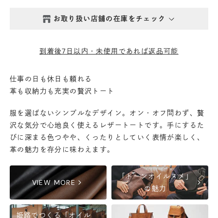
お取り扱い店舗の在庫をチェック
西新井本店
- 在庫 -
×
到着後7日以内・未使用であれば返品可能
鎌倉店
- 在庫 -
×
仕事の日も休日も頼れる
革も収納力も充実の贅沢トート
丸の内店
- 在庫 -
×
服を選ばないシンプルなデザイン。オン・オフ問わず、贅
渋谷店
- 在庫 -
×
沢な気分で心地良く使えるレザートートです。手にするた
びに深まる色つやや、くったりとしていく表情が楽しく、
革の魅力を存分に味わえます。
六本木店
- 在庫 -
×
「トーンオイルヌメ」
日本橋店
- 在庫 -
×
chevron_right
chevron_right
VIEW MORE
の魅力
自由が丘店
- 在庫 -
×
姫路でつくる「オイル