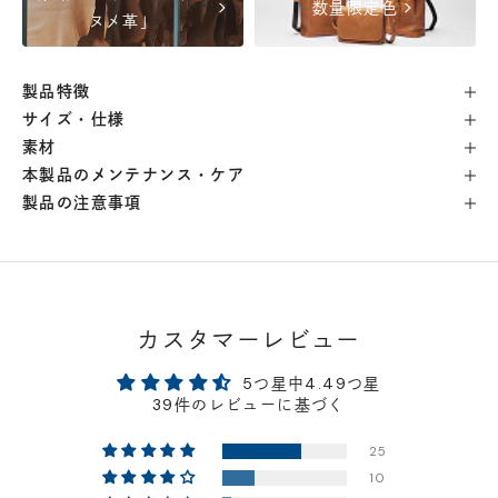
chevron_right
chevron_right
数量限定色
ヌメ革」
横浜店
- 在庫 -
×
製品特徴
軽井澤工房店
- 在庫 -
×
サイズ・仕様
素材
名古屋店
- 在庫 -
×
本製品のメンテナンス・ケア
製品の注意事項
神戸店
- 在庫 -
×
京都店
- 在庫 -
×
カスタマーレビュー
梅田店
- 在庫 -
×
5つ星中4.49つ星
39件のレビューに基づく
福岡店
- 在庫 -
×
25
10
店舗に在庫がある場合、お支払金額が合計300,000