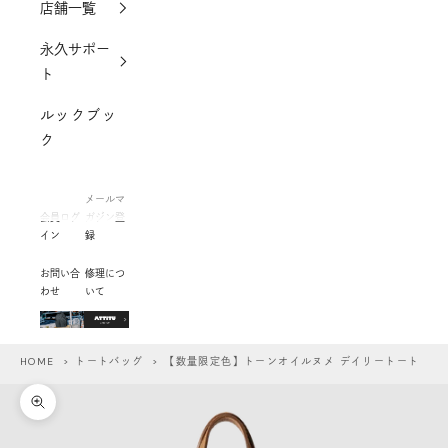
店舗一覧
永久サポー
ト
ルックブッ
ク
メールマ
会員ログ
ガジン登
イン
録
お問い合
修理につ
わせ
いて
HOME
>
トートバッグ
> 【数量限定色】トーンオイルヌメ デイリートート
ズームイン