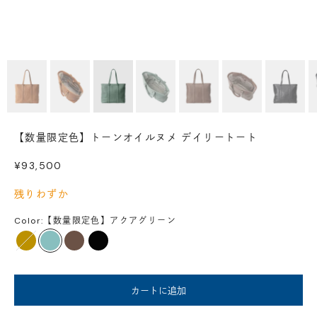
【数量限定色】トーンオイルヌメ デイリートート
セール価格
¥93,500
残りわずか
Color:
【数量限定色】アクアグリーン
タン
アクアグリーン
ミディアムブラウン
ブラック
カートに追加