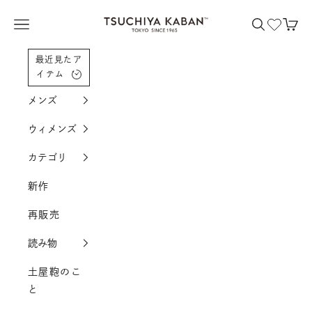
コンテンツへスクロール
土屋鞄製造所
メニューを開く
検索を開く
カー
最近見たア
イテム
メンズ
ウィメンズ
カテゴリ
新作
再販売
読み物
土屋鞄のこ
と