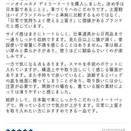
ーンオイルヌメ デイリートートを購入しました。決め手は
日本製であることと、革づくりへのこだわりです。土屋鞄
はハイブランドのレザーと単純に比較するものではなく、
「日常で気持ちよく使える上質さ」に価値があるブランド
だと感じています。
サイズ感はまさにトートらしく、仕事道具から日用品まで
一通りしっかり収納できます。見た目以上に懐が深く、普
段使いで容量に不満を感じることはありません。革は程よ
い厚みと柔らかさがあり、使うほどに馴染んでいくのが楽
しみです。
一方で気になる点もあります。スマホを手前のポケットに
入れていますが、構造上やや取り出しにくく感じる場面が
あります。また手持ちで歩いていると、油断するとバッグ
の底を地面に擦ってしまうことがあり、取り扱いには少し
注意が必要です。肩掛けの場合も、着ている服の素材によ
っては滑りやすいと感じました。
総評として、日本製で革にしっかりこだわったトートバッ
グで、持っているだけで気分が上がります。日常に上質さ
を取り入れたい方におすすめできる一品です。
12/30/2025