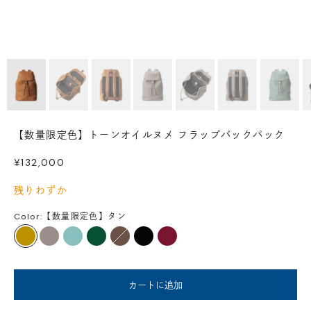
【数量限定色】トーンオイルヌメ フラップバックパック
セール価格
¥132,000
残りわずか
Color:
【数量限定色】タン
タン
シェードウォームグレー
アクアグリーン
ダークグリーン
ミディアムブラウン
ブラック
ダークレッド
カートに追加