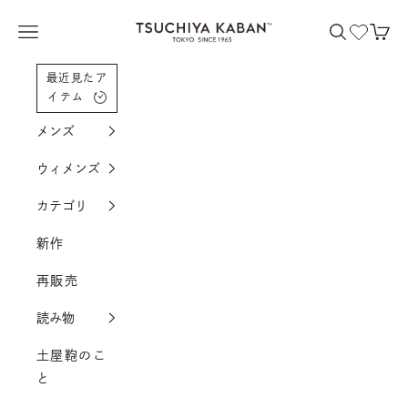
コンテンツへスクロール
土屋鞄製造所
メニューを開く
検索を開く
カー
最近見たア
イテム
メンズ
ウィメンズ
カテゴリ
新作
再販売
読み物
土屋鞄のこ
と