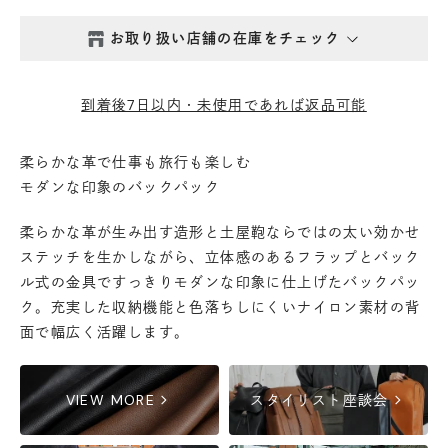
お取り扱い店舗の在庫をチェック
西新井本店
- 在庫 -
×
到着後7日以内・未使用であれば返品可能
鎌倉店
- 在庫 -
×
柔らかな革で仕事も旅行も楽しむ
モダンな印象のバックパック
丸の内店
- 在庫 -
×
柔らかな革が生み出す造形と土屋鞄ならではの太い効かせ
渋谷店
- 在庫 -
×
ステッチを生かしながら、立体感のあるフラップとバック
ル式の金具ですっきりモダンな印象に仕上げたバックパッ
ク。充実した収納機能と色落ちしにくいナイロン素材の背
六本木店
- 在庫 -
×
面で幅広く活躍します。
日本橋店
- 在庫 -
×
chevron_right
chevron_right
VIEW MORE
スタイリスト座談会
自由が丘店
- 在庫 -
×