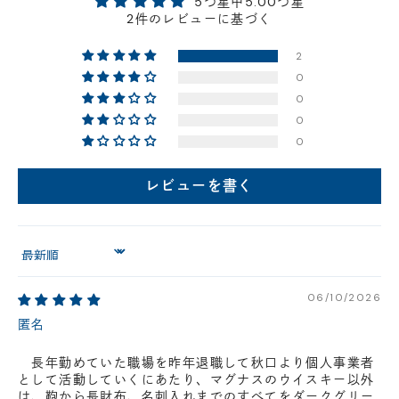
5つ星中5.00つ星
円(税込)以下の場合、代引きでのご配送も可能です。
2件のレビューに基づく
新製品については販売開始日より取扱いとなります。
2
在庫状況について
0
※在庫ありの表示の際にも売り切れや他のお客様の取り置きの場合がご
ざいます。
0
※在庫状況は随時変動しているため、ご来店時に売り切れの場合がござ
0
います。
0
※新製品については、在庫表示が発売開始日までに変動する場合がござ
います。
最新の在庫状況については、ご利用店舗に直接お問い
レビューを書く
合わせください。
店舗一覧はこちら
Sort by
06/10/2026
匿名
長年勤めていた職場を昨年退職して秋口より個人事業者
として活動していくにあたり、マグナスのウイスキー以外
は、鞄から長財布、名刺入れまでのすべてをダークグリー