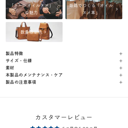
「トーンオイルヌメ」
姫路でつくる「オイル
chevron_right
chevron_right
横浜店
- 在庫 -
×
の魅力
ヌメ革」
軽井澤工房店
- 在庫 -
×
chevron_right
数量限定色
名古屋店
- 在庫 -
×
製品特徴
サイズ・仕様
神戸店
- 在庫 -
×
素材
本製品のメンテナンス・ケア
京都店
- 在庫 -
×
製品の注意事項
梅田店
- 在庫 -
×
福岡店
- 在庫 -
×
カスタマーレビュー
店舗に在庫がある場合、お支払金額が合計300,000