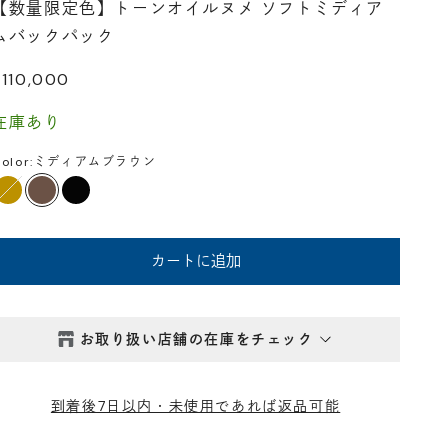
【数量限定色】トーンオイルヌメ ソフトミディア
ムバックパック
セール価格
¥110,000
在庫あり
olor:
ミディアムブラウン
タン
ミディアムブラウン
ブラック
カートに追加
お取り扱い店舗の在庫をチェック
西新井本店
- 在庫 -
△
到着後7日以内・未使用であれば返品可能
鎌倉店
- 在庫 -
△