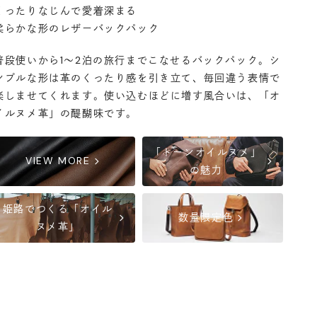
くったりなじんで愛着深まる
柔らかな形のレザーバックパック
丸の内店
- 在庫 -
△
普段使いから1〜2泊の旅行までこなせるバックパック。シ
渋谷店
- 在庫 -
△
ンプルな形は革のくったり感を引き立て、毎回違う表情で
楽しませてくれます。使い込むほどに増す風合いは、「オ
イルヌメ革」の醍醐味です。
六本木店
- 在庫 -
△
「トーンオイルヌメ」
日本橋店
- 在庫 -
△
chevron_right
chevron_right
VIEW MORE
の魅力
自由が丘店
- 在庫 -
△
姫路でつくる「オイル
chevron_right
chevron_right
数量限定色
ヌメ革」
横浜店
- 在庫 -
△
軽井澤工房店
- 在庫 -
△