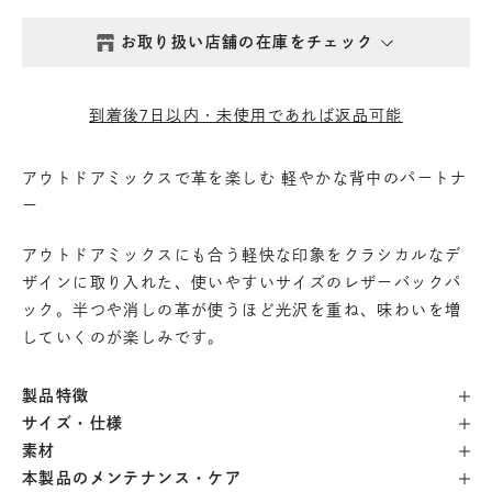
お取り扱い店舗の在庫をチェック
西新井本店
- 在庫 -
△
到着後7日以内・未使用であれば返品可能
鎌倉店
- 在庫 -
×
アウトドアミックスで革を楽しむ 軽やかな背中のパートナ
ー
丸の内店
- 在庫 -
△
アウトドアミックスにも合う軽快な印象をクラシカルなデ
渋谷店
- 在庫 -
△
ザインに取り入れた、使いやすいサイズのレザーバックパ
ック。半つや消しの革が使うほど光沢を重ね、味わいを増
していくのが楽しみです。
六本木店
- 在庫 -
△
製品特徴
日本橋店
- 在庫 -
×
サイズ・仕様
素材
自由が丘店
- 在庫 -
×
本製品のメンテナンス・ケア