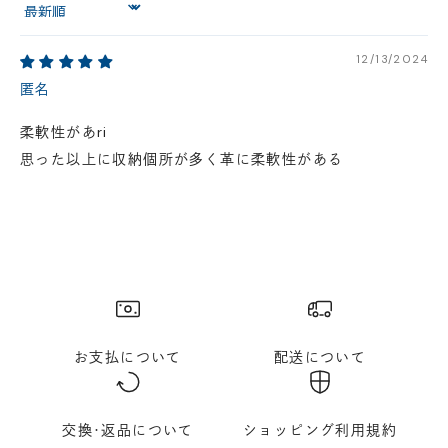
Sort by
円(税込)以下の場合、代引きでのご配送も可能です。
新製品については販売開始日より取扱いとなります。
12/13/2024
在庫状況について
匿名
※在庫ありの表示の際にも売り切れや他のお客様の取り置きの場合がご
ざいます。
※在庫状況は随時変動しているため、ご来店時に売り切れの場合がござ
柔軟性があri
います。
思った以上に収納個所が多く革に柔軟性がある
※新製品については、在庫表示が発売開始日までに変動する場合がござ
います。
最新の在庫状況については、ご利用店舗に直接お問い
合わせください。
店舗一覧はこちら
お支払について
配送について
交換･返品について
ショッピング利用規約