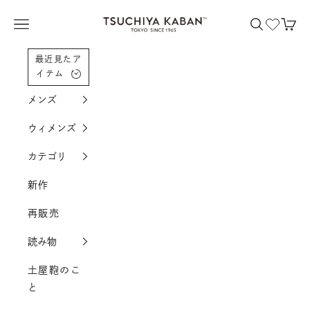
コンテンツへスクロール
土屋鞄製造所
メニューを開く
検索を開く
カー
最近見たア
イテム
メンズ
ウィメンズ
カテゴリ
新作
再販売
読み物
土屋鞄のこ
と