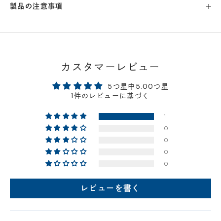
製品の注意事項
横浜店
- 在庫 -
△
軽井澤工房店
- 在庫 -
×
カスタマーレビュー
名古屋店
- 在庫 -
△
5つ星中5.00つ星
1件のレビューに基づく
神戸店
- 在庫 -
×
1
0
京都店
- 在庫 -
△
0
0
梅田店
- 在庫 -
△
0
レビューを書く
福岡店
- 在庫 -
×
店舗に在庫がある場合、お支払金額が合計300,000