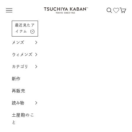
コンテンツへスクロール
土屋鞄製造所
メニューを開く
検索を開く
カー
最近見たア
イテム
メンズ
ウィメンズ
カテゴリ
新作
再販売
読み物
土屋鞄のこ
と