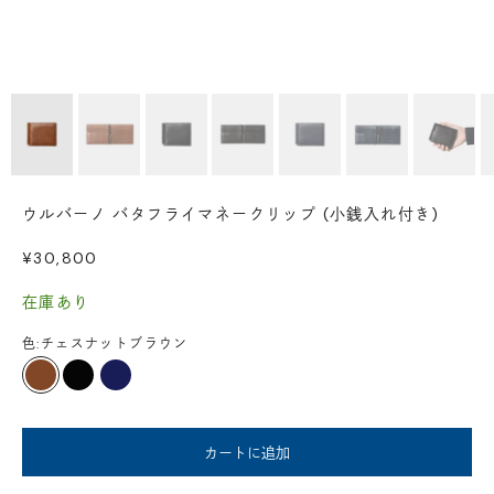
ウルバーノ バタフライマネークリップ (小銭入れ付き)
セール価格
¥30,800
在庫あり
色:
チェスナットブラウン
チェスナットブラウン
ブラック
ネイビー
カートに追加