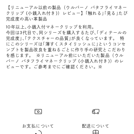
【リニューアル以前の製品（ウルバーノ バタフライマネー
クリップ (小銭入れ付き)）レビュー】｢触れる｣｢見る｣たび
完成度の高い革製品
10年以上､小銭入付マネークリップを利用｡
今回は3代目で､同シリーズを購入するたび､｢ディテールの
完成度｣､｢テクスチャーの品質｣が良くなっています｡ 特
にこのシリーズは｢薄すくスタイリッシュに｣というコンセ
ンプトを製品改良を重ねるごとに作り手の研究とこだわり
を感じます｡ ※リニューアル前にいただいた製品（ウル
バーノ バタフライマネークリップ (小銭入れ付き)）のレ
ビューです。ご参考までにご確認ください。※
お支払について
配送について