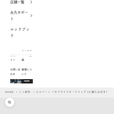
店舗一覧
永久サポー
ト
ルックブッ
ク
メールマ
会員ログ
ガジン登
イン
録
お問い合
修理につ
わせ
いて
HOME
>
ミニ財布
> ウルバーノ バタフライマネークリップ (小銭入れ付き)
ズームイン