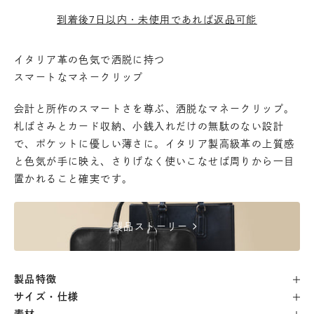
到着後7日以内・未使用であれば返品可能
イタリア革の色気で洒脱に持つ
スマートなマネークリップ
会計と所作のスマートさを尊ぶ、洒脱なマネークリップ。
札ばさみとカード収納、小銭入れだけの無駄のない設計
で、ポケットに優しい薄さに。イタリア製高級革の上質感
と色気が手に映え、さりげなく使いこなせば周りから一目
置かれること確実です。
chevron_right
製品ストーリー
製品特徴
サイズ・仕様