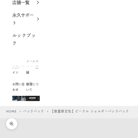
店舗一覧
永久サポー
ト
ルックブッ
ク
メールマ
会員ログ
ガジン登
イン
録
お問い合
修理につ
わせ
いて
HOME
>
バックパック
> 【数量限定色】ビークル ショルダーバックパック
ズームイン