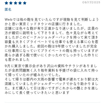
09/17/2025
匿名
Webでは他の鞄を見ていたんですが現物を見て判断しよう
かと思い東京ミッドタウンの店舗に行きました。
店舗には色々な鞄が有り正直かなり迷いましたが、店員の
方が親切に説明をして下さりまして、色々見ながら考えて
ましたがこのビークルショルダーバックを持って来て頂き
容量も大きくプライベートでも仕事でも使える事に心を惹
かれ購入しました。前回の鞄は9年使っていましたが完全
に仕事用になっていてプライベートの鞄も持っていますが
柔らか過ぎる鞄で使いにくかったのでしっかりした作りに
も惹かれました
9月に東京で展示会があり沢山の資料やチラシがありまし
たが全然問題無く入り毎年資料を手提げの袋に入れて持っ
て帰っていたのが嘘みたいでした。
そして帰りは都内の大雨の影響で電車が遅れており駅は大
混雑していましたがショルダーバックでかなり助かりまし
た。まだ購入して日は浅いですがこれからの艶とかを楽し
みにして長く使っていきたいと思います