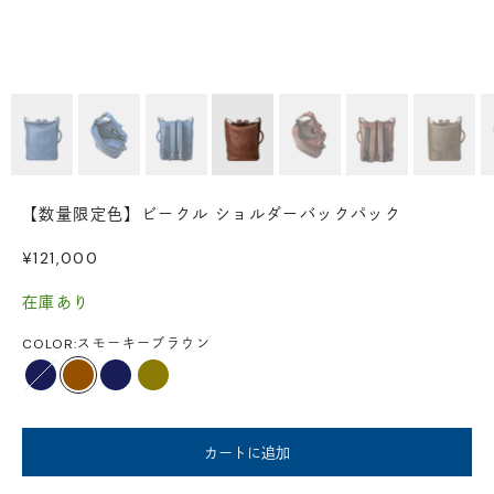
【数量限定色】ビークル ショルダーバックパック
セール価格
¥121,000
在庫あり
COLOR:
スモーキーブラウン
ブルー
スモーキーブラウン
ダークインディゴ
ヴィンテージオリーブ
カートに追加