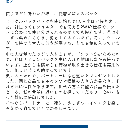
匿名
使うほどに味わいが増し、愛着が深まるバッグ
ビークルバックパックを使い始めて1カ月半ほど経ちまし
た。背負ってもショルダーでも使える2WAY仕様で、シー
ンに合わせて使い分けられるのがとても便利です。革は少
しずつ柔らかくなり、艶も出てきています。特に、ショル
ダーで持つと大人っぽさが際立ち、とても気に入っていま
す。
中は大容量でたっぷり入りますが、ポケットが少なめなの
で、私はナイロンバッグを中に入れて整理しながら使って
います。上からも横からも荷物が取り出せる仕様も実用的
で、忙しい時にも助かっています。
気に入ったので、パートナーにも色違いをプレゼントしま
した。同じ商品でも革のシワや模様の入り方が異なり、そ
れぞれに個性があります。担当の方に希望の商品を伝えた
ところ、私の希望に近いものを探してくださり、心のこも
った対応に感動しました。
これからパートナーと一緒に、少しずつエイジングを楽し
みながら育てていくのが楽しみです。