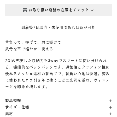
お取り扱い店舗の在庫をチェック
西新井本店
- 在庫 -
×
到着後7日以内・未使用であれば返品可能
鎌倉店
- 在庫 -
△
背負って、提げて、肩に掛けて
武骨な革で軽やかに携える
丸の内店
- 在庫 -
△
20ℓの充実した収納力を3wayでスマートに使い分けられ
渋谷店
- 在庫 -
△
る、機能的なバックパックです。通気性とクッション性に
優れるメッシュ素材の背当てで、背負い心地は快適。贅沢
に使われたロウ引き革は使うほどに光沢を重ね、ヴィンテ
六本木店
- 在庫 -
△
ージな印象を増します。
日本橋店
- 在庫 -
△
製品特徴
サイズ・仕様
自由が丘店
- 在庫 -
△
素材