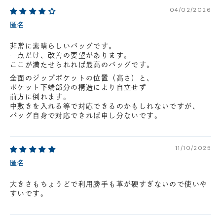
円(税込)以下の場合、代引きでのご配送も可能です。
04/02/2026
新製品については販売開始日より取扱いとなります。
匿名
在庫状況について
非常に素晴らしいバッグです。
※在庫ありの表示の際にも売り切れや他のお客様の取り置きの場合がご
一点だけ、改善の要望があります。
ざいます。
※在庫状況は随時変動しているため、ご来店時に売り切れの場合がござ
ここが満たせられれば最高のバッグです。
います。
全面のジップポケットの位置（高さ）と、
※新製品については、在庫表示が発売開始日までに変動する場合がござ
ポケット下端部分の構造により自立せず
います。
前方に倒れます。
最新の在庫状況については、ご利用店舗に直接お問い
中敷きを入れる等で対応できるのかもしれないですが、
合わせください。
店舗一覧はこちら
バッグ自身で対応できれば申し分ないです。
11/10/2025
匿名
大きさもちょうどで利用勝手も革が硬すぎないので使いや
すいです。