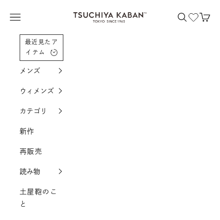
コンテンツへスクロール
土屋鞄製造所
メニューを開く
検索を開く
カー
最近見たア
イテム
メンズ
ウィメンズ
カテゴリ
新作
再販売
読み物
土屋鞄のこ
と