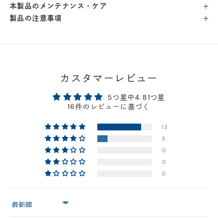
本製品のメンテナンス・ケア
製品の注意事項
横浜店
- 在庫 -
△
軽井澤工房店
- 在庫 -
△
名古屋店
- 在庫 -
△
カスタマーレビュー
5つ星中4.81つ星
神戸店
- 在庫 -
△
16件のレビューに基づく
13
京都店
- 在庫 -
△
3
0
梅田店
- 在庫 -
△
0
0
福岡店
- 在庫 -
△
Sort by
店舗に在庫がある場合、お支払金額が合計300,000