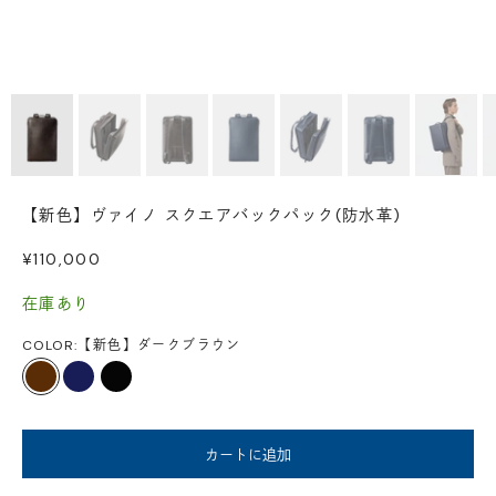
【新色】ヴァイノ スクエアバックパック(防水革)
セール価格
¥110,000
在庫あり
COLOR:
【新色】ダークブラウン
ダークブラウン
ダークネイビー
ブラック
カートに追加