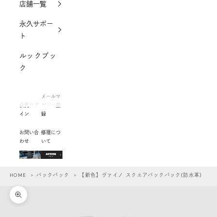
店舗一覧
永久サポー
ト
ルックブッ
ク
メールマ
会員ログ
ガジン登
イン
録
お問い合
修理につ
わせ
いて
HOME
>
バックパック
> 【新色】ヴァイノ スクエアバックパック(防水革)
ズームイン