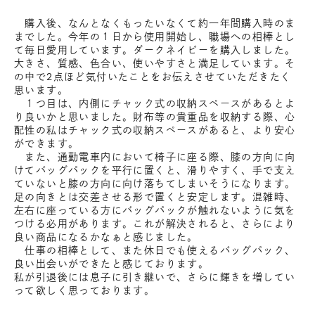
購入後、なんとなくもったいなくて約一年間購入時のま
までした。今年の１日から使用開始し、職場への相棒とし
て毎日愛用しています。ダークネイビーを購入しました。
大きさ、質感、色合い、使いやすさと満足しています。そ
の中で2点ほど気付いたことをお伝えさせていただきたく
思います。
１つ目は、内側にチャック式の収納スペースがあるとよ
り良いかと思いました。財布等の貴重品を収納する際、心
配性の私はチャック式の収納スペースがあると、より安心
ができます。
また、通勤電車内において椅子に座る際、膝の方向に向
けてバッグパックを平行に置くと、滑りやすく、手で支え
ていないと膝の方向に向け落ちてしまいそうになります。
足の向きとは交差させる形で置くと安定します。混雑時、
左右に座っている方にバッグパックが触れないように気を
つける必用があります。これが解決されると、さらにより
良い商品になるかなぁと感じました。
仕事の相棒として、また休日でも使えるバッグパック、
良い出会いができたと感じております。
私が引退後には息子に引き継いで、さらに輝きを増してい
って欲しく思っております。