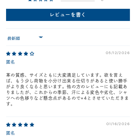
円(税込)以下の場合、代引きでのご配送も可能です。
新製品については販売開始日より取扱いとなります。
レビューを書く
在庫状況について
※在庫ありの表示の際にも売り切れや他のお客様の取り置きの場合がご
ざいます。
Sort by
※在庫状況は随時変動しているため、ご来店時に売り切れの場合がござ
います。
※新製品については、在庫表示が発売開始日までに変動する場合がござ
05/12/2026
います。
最新の在庫状況については、ご利用店舗に直接お問い
匿名
合わせください。
店舗一覧はこちら
革の質感、サイズともに大変満足しています。欲を言え
ば、もう少し荷物を小分け出来る仕切りがあると使い勝手
がより良くなると思います。他の方のレビューにも記載あ
りましたが、これからの季節、汗による変色や劣化、シャ
ツへの色移りなど懸念点があるので⭐︎4とさせていただきま
す。
01/16/2026
匿名