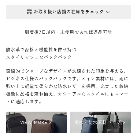
お取り扱い店舗の在庫をチェック
西新井本店
- 在庫 -
△
到着後7日以内・未使用であれば返品可能
鎌倉店
- 在庫 -
△
防水革で品格と機能性を併せ持つ
スタイリッシュなバックパック
丸の内店
- 在庫 -
△
直線的でシャープなデザインが洗練された印象を与える、
渋谷店
- 在庫 -
△
ビジネス仕様のバックパックです。メイン素材には、雨に
強い上に軽量で柔らかな防水レザーを採用。充実した収納
機能に品格を兼ね揃え、カジュアルなスタイルにもスマー
六本木店
- 在庫 -
△
トに適応します。
日本橋店
- 在庫 -
△
chevron_right
chevron_right
VIEW MORE
撥水・防水素材バッグ
自由が丘店
- 在庫 -
△