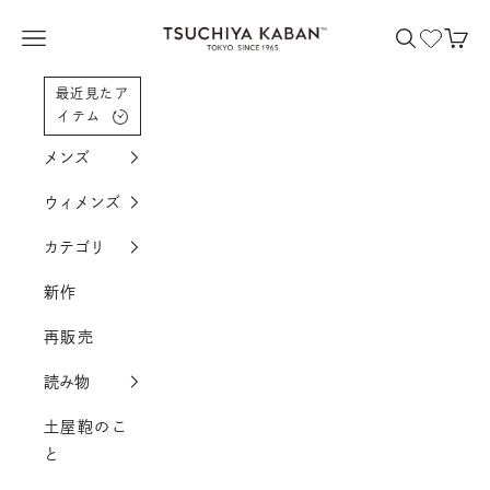
コンテンツへスクロール
土屋鞄製造所
メニューを開く
検索を開く
カー
最近見たア
イテム
メンズ
ウィメンズ
カテゴリ
新作
再販売
読み物
土屋鞄のこ
と