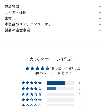
製品特徴
横浜店
- 在庫 -
△
サイズ・仕様
素材
軽井澤工房店
- 在庫 -
×
本製品のメンテナンス・ケア
製品の注意事項
名古屋店
- 在庫 -
△
神戸店
- 在庫 -
△
カスタマーレビュー
京都店
- 在庫 -
△
5つ星中4.67つ星
6件のレビューに基づく
梅田店
- 在庫 -
△
4
2
福岡店
- 在庫 -
△
0
0
店舗に在庫がある場合、お支払金額が合計300,000
0