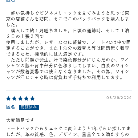
軽い気持ちでビジネスリュックを見てみようと思って東
京の店舗さんを訪問、そこでこのバックパックを購入しま
した。
購入して約１月経ちました。日頃の通勤時、そして１泊
２日の出張２回で
使用しましたが、レザーなのに軽量で、ノートPCは中で固
定することができ、また１泊分の着替え等は問題無く収容
できるため、機能的には大満足です。
ただし問題が発生。汗で染色部分がにじんだのか、ワイ
シャツの脇や背中部分に色移りしてしまい、白系のワイシ
ャツが数着夏場では使えなくなりました。その為、ワイシ
ャツが汗ビチャな時は背負わず手持ちで利用してます。
06/29/2025
匿名
大変満足です
トートバックからリュックに変えようと1年ぐらい探してま
したが、革の質感、色、デザイン、重量全てを満たすもの