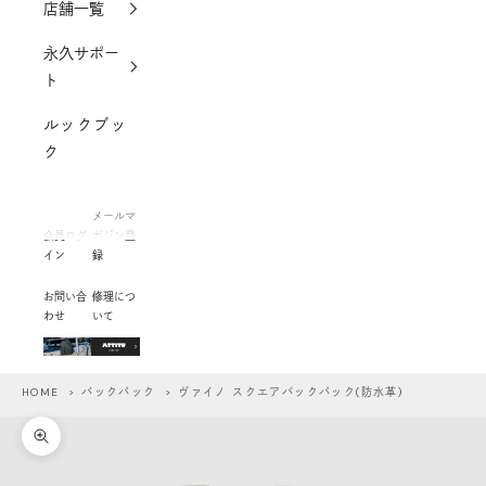
店舗一覧
永久サポー
ト
ルックブッ
ク
メールマ
会員ログ
ガジン登
イン
録
お問い合
修理につ
わせ
いて
HOME
>
バックパック
> ヴァイノ スクエアバックパック(防水革)
ズームイン