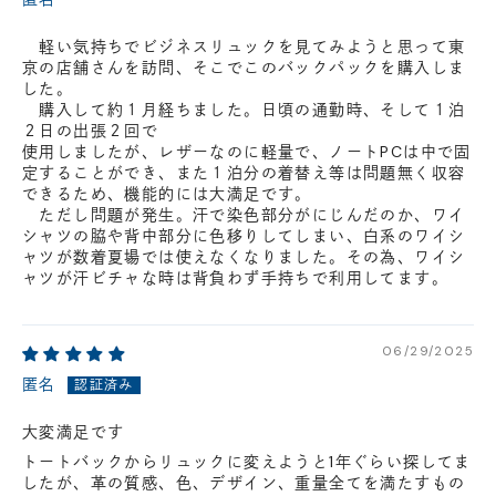
軽い気持ちでビジネスリュックを見てみようと思って東
京の店舗さんを訪問、そこでこのバックパックを購入しま
した。
購入して約１月経ちました。日頃の通勤時、そして１泊
２日の出張２回で
使用しましたが、レザーなのに軽量で、ノートPCは中で固
定することができ、また１泊分の着替え等は問題無く収容
できるため、機能的には大満足です。
ただし問題が発生。汗で染色部分がにじんだのか、ワイ
シャツの脇や背中部分に色移りしてしまい、白系のワイシ
ャツが数着夏場では使えなくなりました。その為、ワイシ
ャツが汗ビチャな時は背負わず手持ちで利用してます。
06/29/2025
匿名
大変満足です
トートバックからリュックに変えようと1年ぐらい探してま
したが、革の質感、色、デザイン、重量全てを満たすもの