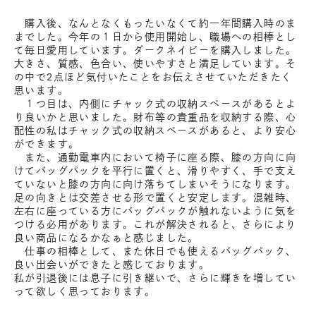
購入後、なんとなくもったいなくて約一年間購入時のま
までした。今年の１日から使用開始し、職場への相棒とし
て毎日愛用しています。ダークネイビーを購入しました。
大きさ、質感、色合い、使いやすさと満足しています。そ
の中で2点ほど気付いたことをお伝えさせていただきたく
思います。
１つ目は、内側にチャック式の収納スペースがあるとよ
り良いかと思いました。財布等の貴重品を収納する際、心
配性の私はチャック式の収納スペースがあると、より安心
ができます。
また、通勤電車内において椅子に座る際、膝の方向に向
けてバッグパックを平行に置くと、滑りやすく、手で支え
ていないと膝の方向に向け落ちてしまいそうになります。
足の向きとは交差させる形で置くと安定します。混雑時、
左右に座っている方にバッグパックが触れないように気を
つける必用があります。これが解決されると、さらにより
良い商品になるかなぁと感じました。
仕事の相棒として、また休日でも使えるバッグパック、
良い出会いができたと感じております。
私が引退後には息子に引き継いで、さらに輝きを増してい
って欲しく思っております。