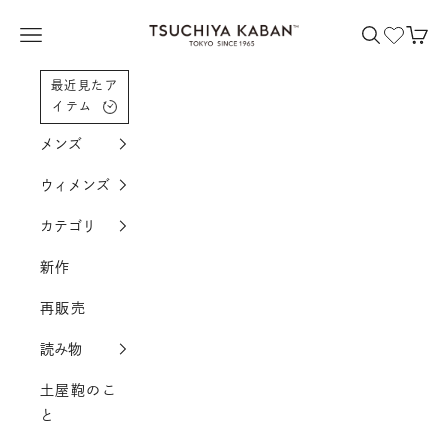
コンテンツへスクロール
土屋鞄製造所
メニューを開く
検索を開く
カー
最近見たア
イテム
メンズ
ウィメンズ
カテゴリ
新作
再販売
読み物
土屋鞄のこ
と