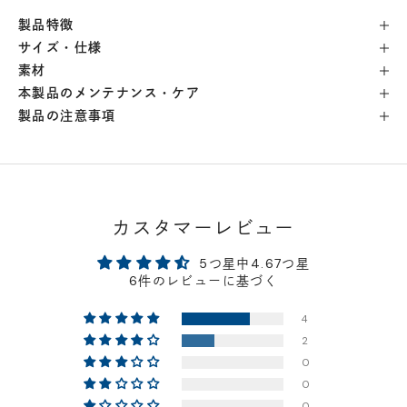
製品特徴
横浜店
- 在庫 -
△
サイズ・仕様
素材
軽井澤工房店
- 在庫 -
×
本製品のメンテナンス・ケア
製品の注意事項
名古屋店
- 在庫 -
△
神戸店
- 在庫 -
△
カスタマーレビュー
京都店
- 在庫 -
△
5つ星中4.67つ星
6件のレビューに基づく
梅田店
- 在庫 -
△
4
2
福岡店
- 在庫 -
△
0
0
店舗に在庫がある場合、お支払金額が合計300,000
0