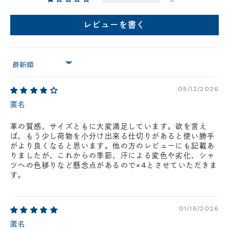
円(税込)以下の場合、代引きでのご配送も可能です。
新製品については販売開始日より取扱いとなります。
レビューを書く
在庫状況について
※在庫ありの表示の際にも売り切れや他のお客様の取り置きの場合がご
ざいます。
Sort by
※在庫状況は随時変動しているため、ご来店時に売り切れの場合がござ
います。
※新製品については、在庫表示が発売開始日までに変動する場合がござ
05/12/2026
います。
最新の在庫状況については、ご利用店舗に直接お問い
匿名
合わせください。
店舗一覧はこちら
革の質感、サイズともに大変満足しています。欲を言え
ば、もう少し荷物を小分け出来る仕切りがあると使い勝手
がより良くなると思います。他の方のレビューにも記載あ
りましたが、これからの季節、汗による変色や劣化、シャ
ツへの色移りなど懸念点があるので⭐︎4とさせていただきま
す。
01/16/2026
匿名