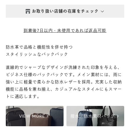
お取り扱い店舗の在庫をチェック
西新井本店
- 在庫 -
△
到着後7日以内・未使用であれば返品可能
鎌倉店
- 在庫 -
△
防水革で品格と機能性を併せ持つ
スタイリッシュなバックパック
丸の内店
- 在庫 -
△
直線的でシャープなデザインが洗練された印象を与える、
渋谷店
- 在庫 -
△
ビジネス仕様のバックパックです。メイン素材には、雨に
強い上に軽量で柔らかな防水レザーを採用。充実した収納
機能に品格を兼ね揃え、カジュアルなスタイルにもスマー
六本木店
- 在庫 -
△
トに適応します。
日本橋店
- 在庫 -
△
chevron_right
chevron_right
VIEW MORE
撥水・防水素材バッグ
自由が丘店
- 在庫 -
△