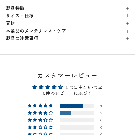
製品特徴
横浜店
- 在庫 -
△
サイズ・仕様
素材
軽井澤工房店
- 在庫 -
×
本製品のメンテナンス・ケア
製品の注意事項
名古屋店
- 在庫 -
△
神戸店
- 在庫 -
△
カスタマーレビュー
京都店
- 在庫 -
△
5つ星中4.67つ星
6件のレビューに基づく
梅田店
- 在庫 -
△
4
2
福岡店
- 在庫 -
△
0
0
店舗に在庫がある場合、お支払金額が合計300,000
0