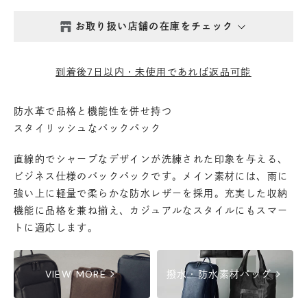
お取り扱い店舗の在庫をチェック
西新井本店
- 在庫 -
△
到着後7日以内・未使用であれば返品可能
鎌倉店
- 在庫 -
△
防水革で品格と機能性を併せ持つ
スタイリッシュなバックパック
丸の内店
- 在庫 -
△
直線的でシャープなデザインが洗練された印象を与える、
渋谷店
- 在庫 -
△
ビジネス仕様のバックパックです。メイン素材には、雨に
強い上に軽量で柔らかな防水レザーを採用。充実した収納
機能に品格を兼ね揃え、カジュアルなスタイルにもスマー
六本木店
- 在庫 -
△
トに適応します。
日本橋店
- 在庫 -
△
chevron_right
chevron_right
VIEW MORE
撥水・防水素材バッグ
自由が丘店
- 在庫 -
△