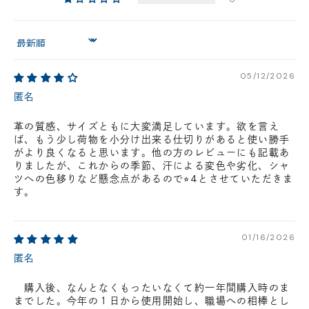
円(税込)以下の場合、代引きでのご配送も可能です。
新製品については販売開始日より取扱いとなります。
Sort by
在庫状況について
※在庫ありの表示の際にも売り切れや他のお客様の取り置きの場合がご
ざいます。
05/12/2026
※在庫状況は随時変動しているため、ご来店時に売り切れの場合がござ
匿名
います。
※新製品については、在庫表示が発売開始日までに変動する場合がござ
革の質感、サイズともに大変満足しています。欲を言え
います。
ば、もう少し荷物を小分け出来る仕切りがあると使い勝手
最新の在庫状況については、ご利用店舗に直接お問い
がより良くなると思います。他の方のレビューにも記載あ
合わせください。
店舗一覧はこちら
りましたが、これからの季節、汗による変色や劣化、シャ
ツへの色移りなど懸念点があるので⭐︎4とさせていただきま
す。
01/16/2026
匿名
購入後、なんとなくもったいなくて約一年間購入時のま
までした。今年の１日から使用開始し、職場への相棒とし