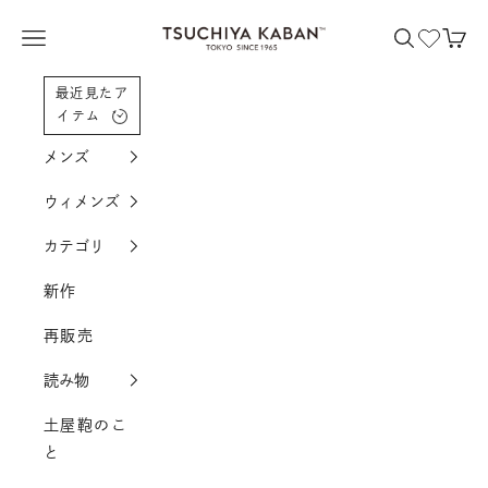
コンテンツへスクロール
土屋鞄製造所
メニューを開く
検索を開く
カー
最近見たア
イテム
メンズ
ウィメンズ
カテゴリ
新作
再販売
読み物
土屋鞄のこ
と