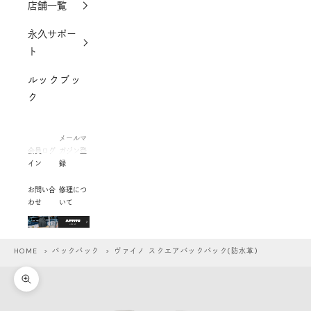
店舗一覧
永久サポー
ト
ルックブッ
ク
メールマ
会員ログ
ガジン登
イン
録
お問い合
修理につ
わせ
いて
HOME
>
バックパック
> ヴァイノ スクエアバックパック(防水革)
ズームイン