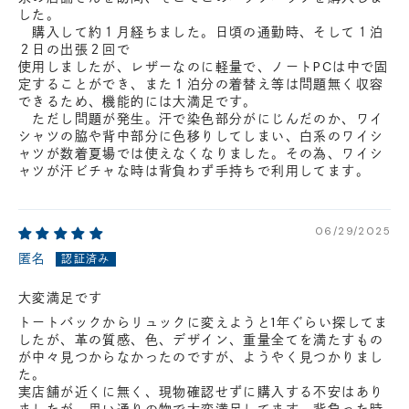
した。
購入して約１月経ちました。日頃の通勤時、そして１泊
２日の出張２回で
使用しましたが、レザーなのに軽量で、ノートPCは中で固
定することができ、また１泊分の着替え等は問題無く収容
できるため、機能的には大満足です。
ただし問題が発生。汗で染色部分がにじんだのか、ワイ
シャツの脇や背中部分に色移りしてしまい、白系のワイシ
ャツが数着夏場では使えなくなりました。その為、ワイシ
ャツが汗ビチャな時は背負わず手持ちで利用してます。
06/29/2025
匿名
大変満足です
トートバックからリュックに変えようと1年ぐらい探してま
したが、革の質感、色、デザイン、重量全てを満たすもの
が中々見つからなかったのですが、ようやく見つかりまし
た。
実店舗が近くに無く、現物確認せずに購入する不安はあり