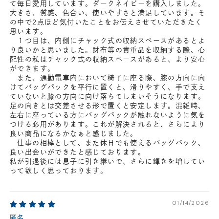
て毎日愛用しています。ダークネイビーを購入しました。
大きさ、質感、色合い、使いやすさと満足しています。そ
の中で2点ほど気付いたことをお伝えさせていただきたく
思います。
１つ目は、内側にチャック式の収納スペースがあるとよ
り良いかと思いました。財布等の貴重品を収納する際、心
配性の私はチャック式の収納スペースがあると、より安心
ができます。
また、通勤電車内において椅子に座る際、膝の方向に向
けてバッグパックを平行に置くと、滑りやすく、手で支え
ていないと膝の方向に向け落ちてしまいそうになります。
足の向きとは交差させる形で置くと安定します。混雑時、
左右に座っている方にバッグパックが触れないように気を
つける必用があります。これが解決されると、さらにより
良い商品になるかなぁと感じました。
仕事の相棒として、また休日でも使えるバッグパック、
良い出会いができたと感じております。
私が引退後には息子に引き継いで、さらに輝きを増してい
って欲しく思っております。
01/14/2026
匿名