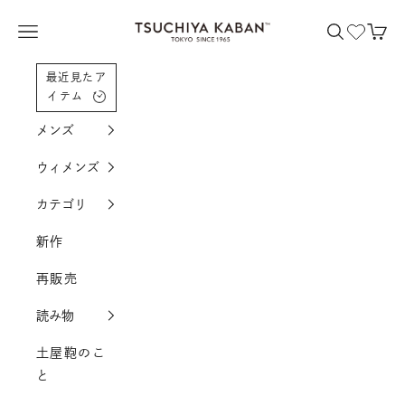
コンテンツへスクロール
土屋鞄製造所
メニューを開く
検索を開く
カー
最近見たア
イテム
メンズ
ウィメンズ
カテゴリ
新作
再販売
読み物
土屋鞄のこ
と