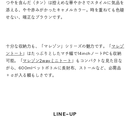
つやを含んだ〈タン〉は控えめな華やかさでスタイルに気品を
添える、やや赤みがかったキャメルカラー。時を重ねても色褪
せない、端正なブラウンです。
十分な収納力も、「マレゾン」シリーズの魅力です。「
マレゾ
ントート
」はたっぷりとしたマチ幅で14inchノートPCも収納
可能。「
マレゾン2wayミニトート
」もコンパクトな見た目な
がら、600mlペットボトルに長財布、ストールなど、必需品
＋αが入る頼もしさです。
LINE-UP