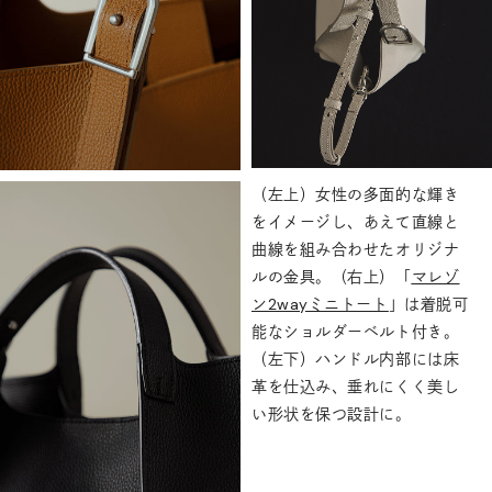
（左上）女性の多面的な輝き
をイメージし、あえて直線と
曲線を組み合わせたオリジナ
ルの金具。（右上）「
マレゾ
ン2wayミニトート
」は着脱可
能なショルダーベルト付き。
（左下）ハンドル
内部には床
革を仕込み
、垂れにくく美し
い形状を保つ設計に。