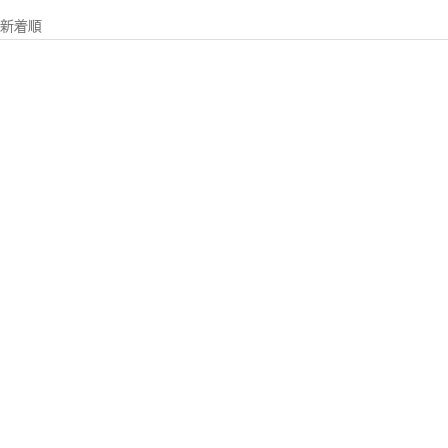
新着順
ナチューラ ヌメ革キーケー
ナチューラ ヌメ革キーホル
ス
ダー
セール価格
セール価格
¥11,000
¥6,600
ブラウン
ブラウン
オーク
オーク
チョコ
チョコ