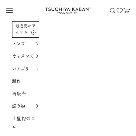
コンテンツへスクロール
土屋鞄製造所
メニューを開く
検索を開く
カー
最近見たア
イテム
メンズ
ウィメンズ
カテゴリ
新作
再販売
読み物
土屋鞄のこ
と