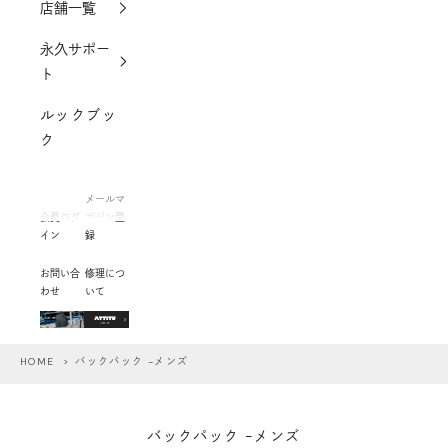
店舗一覧
永久サポー
ト
ルックブッ
ク
メールマ
会員ログ
ガジン登
イン
録
お問い合
修理につ
わせ
いて
HOME
> バックパック -メンズ
バックパック -メンズ