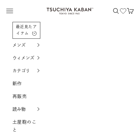
コンテンツへスクロール
土屋鞄製造所
メニューを開く
検索を開く
カー
最近見たア
イテム
メンズ
ウィメンズ
カテゴリ
新作
再販売
読み物
土屋鞄のこ
と