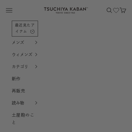
コンテンツへスクロール
土屋鞄製造所
メニューを開く
検索を開く
カー
最近見たア
イテム
メンズ
ウィメンズ
カテゴリ
新作
再販売
読み物
土屋鞄のこ
と