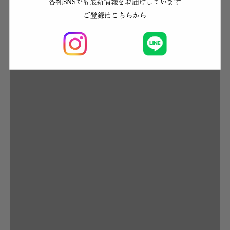
各種SNSでも最新情報をお届けしています
軽量と収納力を兼ね備えた鞄
ご登録はこちらから
軽量バッグ-ウィメンズ
退職・還暦祝い
通勤バッグ-ウィメンズ
長札入れ
長財布
長財布-ウィメンズ
長財布-スリム
長財布-ファスナー付
長財布-メンズ
防水・撥水バッグ
革の特徴で選ぶ・手触りの良い革