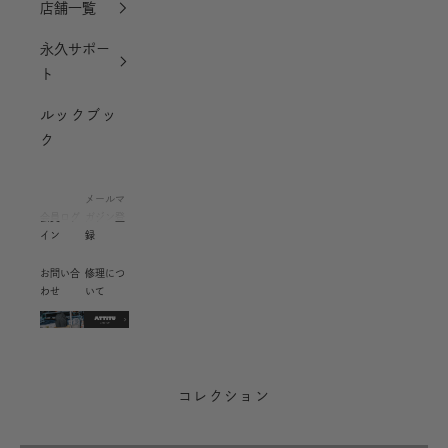
店舗一覧
永久サポー
ト
ルックブッ
ク
メールマ
会員ログ
ガジン登
イン
録
お問い合
修理につ
わせ
いて
コレクション
引っ越し祝い