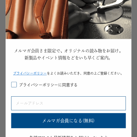
自分へのご褒美
藍染革
誕生日祝い
財布-ウィメンズ
メルマガ会員さま限定で、オリジナルの読み物をお届け。
財布-カラー
新製品やイベント情報などをいち早くご案内。
財布-コードバン
プライパシーポリシー
をよくお読みいただき、同意の上ご登録ください。
財布-ヌメ革
プライバシーポリシーに同意する
財布-ブライドル
財布-メンズ
財布の色から選ぶ・ブラウン
メルマガ会員になる(無料)
財布の色から選ぶ・ブラック