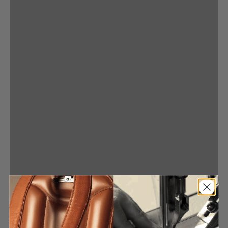
掲載商品
旅におすすめのトートバッグ
旅におすすめのバックパック
春のお出掛けにもおすすめ 800g以下の軽量鞄
最終販売
父の日ギフト
男性へのギフト
男性への贈りもの
節目の日に持つ、フォーマル鞄
結婚3年目の記念に
革婚式ギフト
結婚祝い