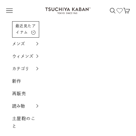
コンテンツへスクロール
土屋鞄製造所
メニューを開く
検索を開く
カー
最近見たア
イテム
メンズ
ウィメンズ
カテゴリ
新作
再販売
読み物
土屋鞄のこ
と