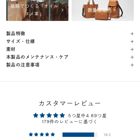
姫路でつくる「オイル
chevron_right
chevron_right
数量限定色
横浜店
- 在庫 -
△
ヌメ革」
軽井澤工房店
- 在庫 -
△
製品特徴
サイズ・仕様
名古屋店
- 在庫 -
△
素材
本製品のメンテナンス・ケア
製品の注意事項
神戸店
- 在庫 -
×
京都店
- 在庫 -
×
カスタマーレビュー
梅田店
- 在庫 -
△
5つ星中4.89つ星
福岡店
- 在庫 -
×
179件のレビューに基づく
162
店舗に在庫がある場合、お支払金額が合計300,000