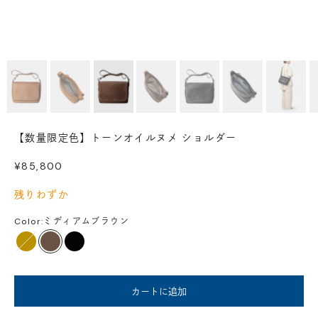
【数量限定色】トーンオイルヌメ ショルダー
セール価格
¥85,800
残りわずか
Color:
ミディアムブラウン
タン
ミディアムブラウン
ブラック
カートに追加