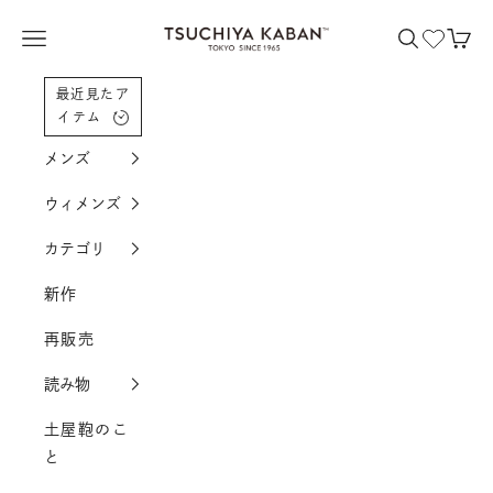
コンテンツへスクロール
土屋鞄製造所
メニューを開く
検索を開く
カー
最近見たア
イテム
メンズ
ウィメンズ
カテゴリ
新作
再販売
読み物
土屋鞄のこ
と