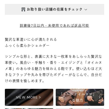
お取り扱い店舗の在庫をチェック
西新井本店
- 在庫 -
△
到着後7日以内・未使用であれば返品可能
鎌倉店
- 在庫 -
△
贅沢な革遣いに心が満たされる
ふっくら柔らかショルダー
丸の内店
- 在庫 -
△
シンプルな形と、表裏に大きな一枚革をあしらった贅沢な
渋谷店
- 在庫 -
△
革使い。風合い・手触り・香り・エイジングと「オイルヌ
メ革」のあらゆる魅力を味わえる鞄です。使い込むほど大
きなフラップや丸みを帯びたボディーがなじんで、自分だ
六本木店
- 在庫 -
△
けの表情を愉しめます。
日本橋店
- 在庫 -
△
「トーンオイルヌメ」
chevron_right
chevron_right
VIEW MORE
の魅力
自由が丘店
- 在庫 -
△