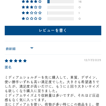
16
円(税込)以下の場合、代引きでのご配送も可能です。
0
新製品については販売開始日より取扱いとなります。
1
在庫状況について
0
※在庫ありの表示の際にも売り切れや他のお客様の取り置きの場合がご
ざいます。
レビューを書く
※在庫状況は随時変動しているため、ご来店時に売り切れの場合がござ
います。
※新製品については、在庫表示が発売開始日までに変動する場合がござ
います。
最新の在庫状況については、ご利用店舗に直接お問い
Sort by
合わせください。
店舗一覧はこちら
12/17/2025
匿名
ミディアムショルダーを先に購入して、革質、デザイン、
使い勝手いずれも高い満足度でした。大きさも希望通りで
したが、満足度が高いだけに、もうにと回り大きいサイズ
も欲しくなり購入に至りました。
ミディアムサイズより収納量は多いですが、それほど圧迫
感もなく気に入ってます。
主にミディアムを使い、荷物が多い時にこの商品をと、使