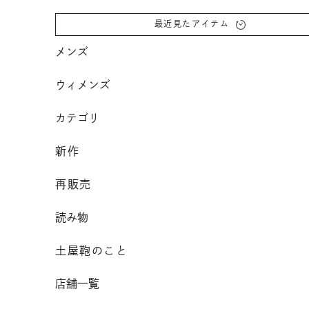
コンテンツへスクロール
最近見たアイテム
メンズ
ウィメンズ
カテゴリ
新作
再販売
読み物
土屋鞄のこと
店舗一覧