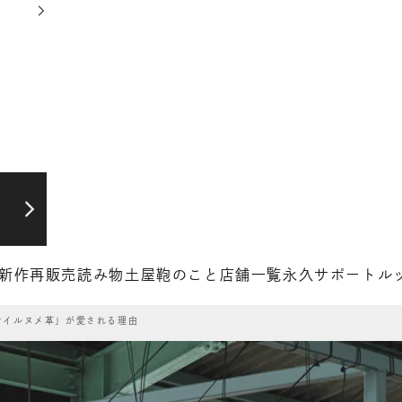
新作
再販売
読み物
土屋鞄のこと
店舗一覧
永久サポート
ル
 「オイルヌメ革」が愛される理由