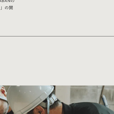
ABANの
液」の開