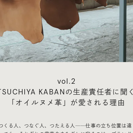
vol.2
TSUCHIYA KABANの生産責任者に聞
「オイルヌメ革」が愛される理由
つくる人、つなぐ人、つたえる人──仕事の立ち位置は違