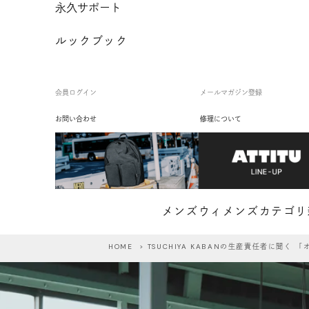
永久サポート
ルックブック
会員ログイン
メールマガジン登録
お問い合わせ
修理について
メンズ
ウィメンズ
カテゴリ
HOME
> TSUCHIYA KABANの生産責任者に聞く