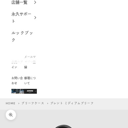
店舗一覧
永久サポー
ト
ルックブッ
ク
メールマ
会員ログ
ガジン登
イン
録
お問い合
修理につ
わせ
いて
HOME
>
ブリーフケース
> ブレント ミディアムブリーフ
ズームイン