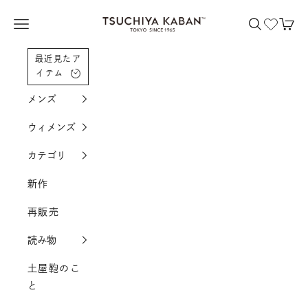
コンテンツへスクロール
土屋鞄製造所
メニューを開く
検索を開く
カー
最近見たア
イテム
メンズ
ウィメンズ
カテゴリ
新作
再販売
読み物
土屋鞄のこ
と