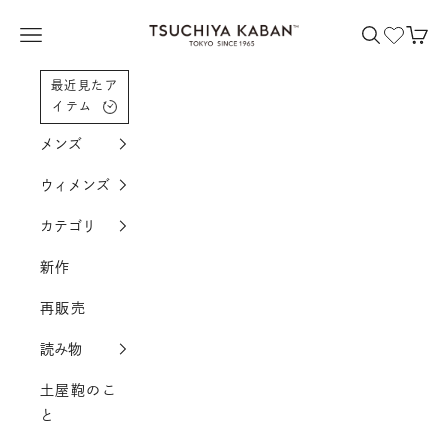
コンテンツへスクロール
土屋鞄製造所
メニューを開く
検索を開く
カー
最近見たア
イテム
メンズ
ウィメンズ
カテゴリ
新作
再販売
読み物
土屋鞄のこ
と