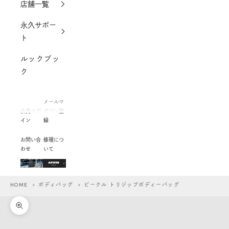
店舗一覧
永久サポー
ト
ルックブッ
ク
メールマ
会員ログ
ガジン登
イン
録
お問い合
修理につ
わせ
いて
HOME
>
ボディバッグ
> ビークル トリジップボディーバッグ
ズームイン