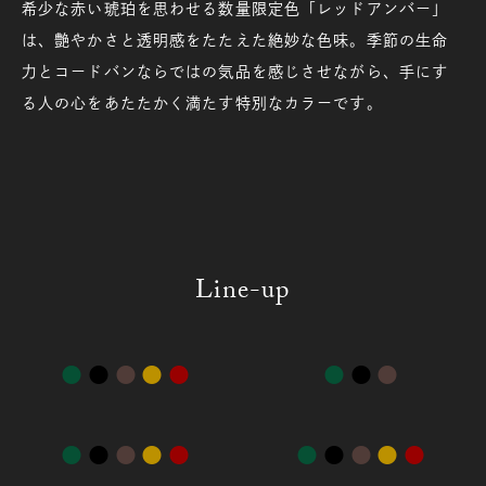
希少な赤い琥珀を思わせる数量限定色「レッドアンバー」
は、艶やかさと透明感をたたえた絶妙な色味。季節の生命
力とコードバンならではの気品を感じさせながら、手にす
る人の心をあたたかく満たす特別なカラーです。
Line-up
●
●
●
●
●
●
●
●
●
●
●
●
●
●
●
●
●
●