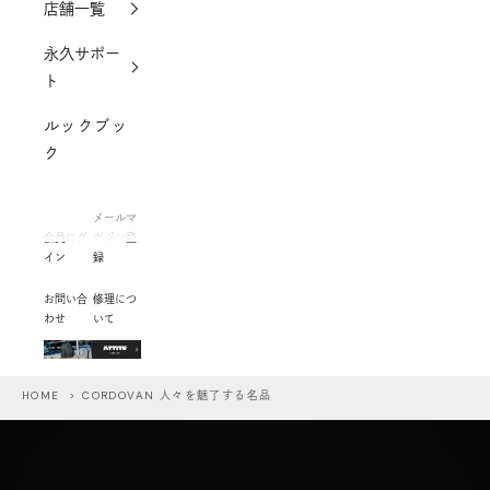
店舗一覧
永久サポー
ト
ルックブッ
ク
メールマ
会員ログ
ガジン登
イン
録
お問い合
修理につ
わせ
いて
HOME
> CORDOVAN 人々を魅了する名品