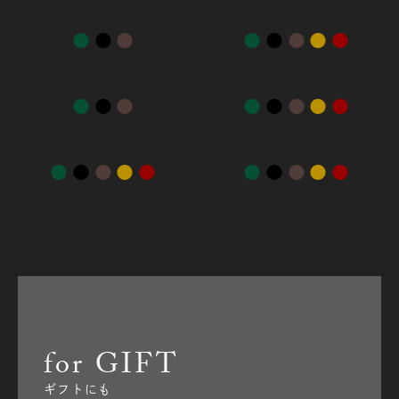
●
●
●
●
●
●
●
●
●
●
●
●
●
●
●
●
●
●
●
●
●
●
●
●
●
●
for GIFT
ギフトにも