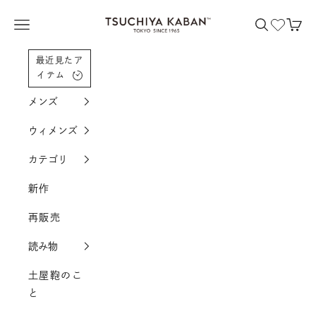
コンテンツへスクロール
土屋鞄製造所
メニューを開く
検索を開く
カー
最近見たア
イテム
メンズ
ウィメンズ
カテゴリ
新作
再販売
読み物
土屋鞄のこ
と